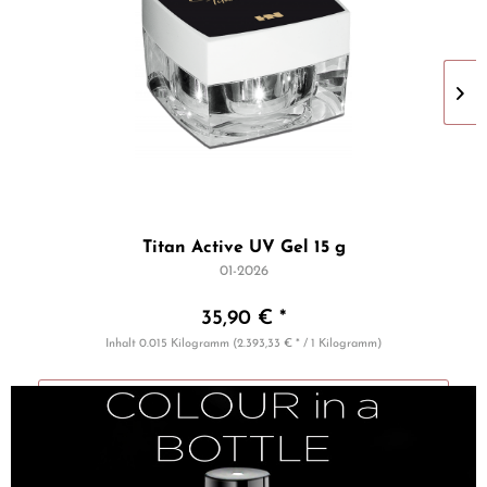
Titan Active UV Gel 15 g
01-2026
35,90 € *
Inhalt
0.015 Kilogramm
(2.393,33 € * / 1 Kilogramm)
Details