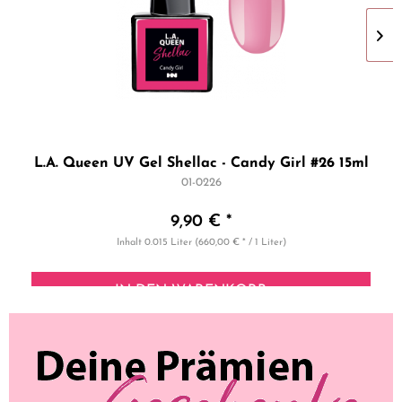
L.A. Queen UV Gel Shellac - Candy Girl #26 15ml
01-0226
9,90 € *
Inhalt
0.015 Liter
(660,00 € * / 1 Liter)
IN DEN
WARENKORB