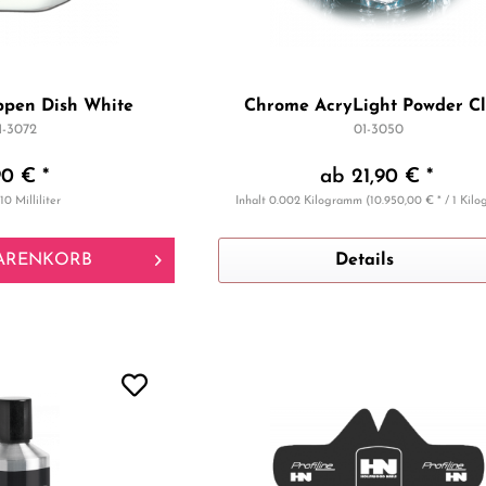
pen Dish White
Chrome AcryLight Powder Cl
1-3072
01-3050
90 € *
ab 21,90 € *
10 Milliliter
Inhalt
0.002 Kilogramm
(10.950,00 € * / 1 Kil
ARENKORB
Details