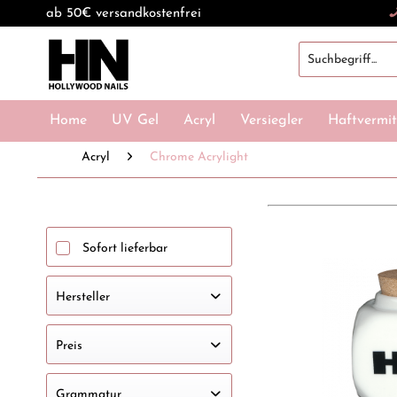
ab 50€ versandkostenfrei
Home
UV Gel
Acryl
Versiegler
Haftvermit
Acryl
Chrome Acrylight
Sofort lieferbar
Hersteller
HOLLYWOOD NAILS
Preis
Grammatur