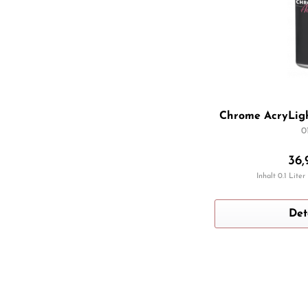
Chrome AcryLigh
0
36,
Inhalt
0.1 Liter
Det