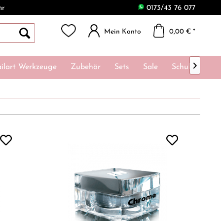
hr
0173/43 76 077
Mein Konto
0,00 € *

ilart Werkzeuge
Zubehör
Sets
Sale
Schulungen