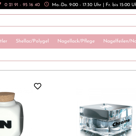
0 21 91 - 95 16 40
Mo.-Do. 9:00 - 17:30 Uhr | Fr. bis 15:00 U
tler
Shellac/Polygel
Nagellack/Pflege
Nagelfeilen/Na