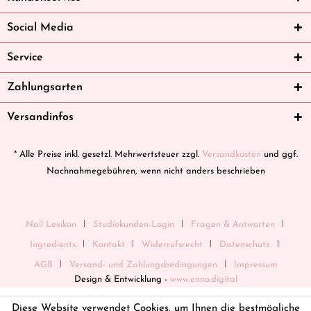
Social Media
Service
Zahlungsarten
Versandinfos
* Alle Preise inkl. gesetzl. Mehrwertsteuer zzgl.
Versandkosten
und ggf.
Nachnahmegebühren, wenn nicht anders beschrieben
Nail Lexikon
Studiokunden-Login
Fragen & Antworten
Ingredients
Kontakt
Widerrufsrecht
Datenschutz
AGB
Versand- und Zahlungsbedingungen
Impressum
Design & Entwicklung -
www.enno.digital
Diese Website verwendet Cookies, um Ihnen die bestmögliche