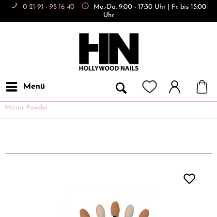
0 21 91 - 95 16 40
Mo.-Do. 9:00 - 17:30 Uhr | Fr. bis 15:00
Uhr
Menü
Mirror Powder