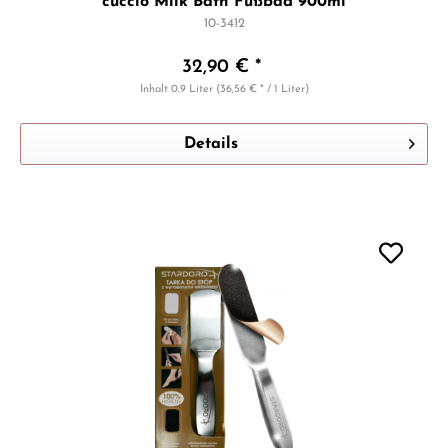
cuccio Milk Bath Fußbad 900ml
10-3412
32,90 € *
Inhalt
0.9 Liter
(36,56 € * / 1 Liter)
Details