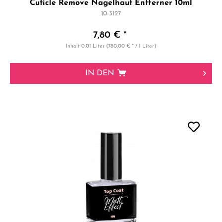
Cuticle Remove Nagelhaut Entferner 10ml
10-3127
7,80 € *
Inhalt
0.01 Liter
(780,00 € * / 1 Liter)
IN DEN