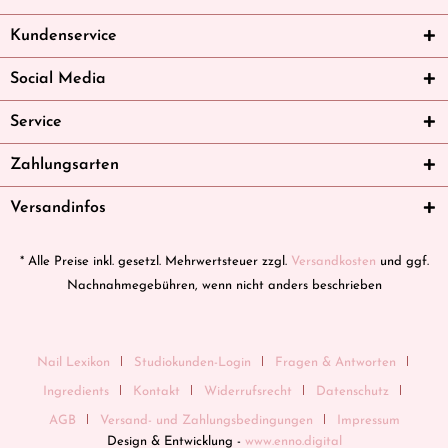
Kundenservice
Social Media
Service
Zahlungsarten
Versandinfos
* Alle Preise inkl. gesetzl. Mehrwertsteuer zzgl.
Versandkosten
und ggf.
Nachnahmegebühren, wenn nicht anders beschrieben
Nail Lexikon
Studiokunden-Login
Fragen & Antworten
Ingredients
Kontakt
Widerrufsrecht
Datenschutz
AGB
Versand- und Zahlungsbedingungen
Impressum
Design & Entwicklung -
www.enno.digital