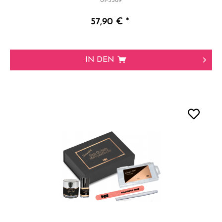
01-5569
57,90 € *
IN DEN