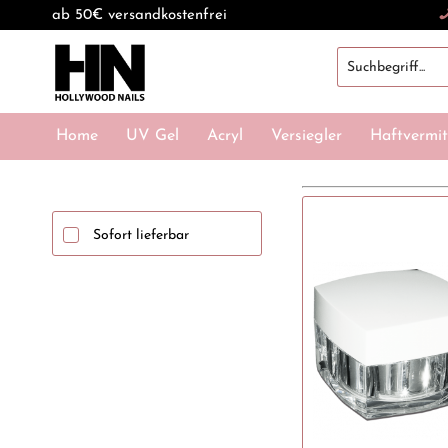
ab 50€ versandkostenfrei
Home
UV Gel
Acryl
Versiegler
Haftvermit
Sofort lieferbar