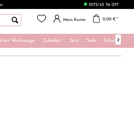
hr
0173/43 76 077
0,00 € *
Mein Konto

ilart Werkzeuge
Zubehör
Sets
Sale
Schulungen