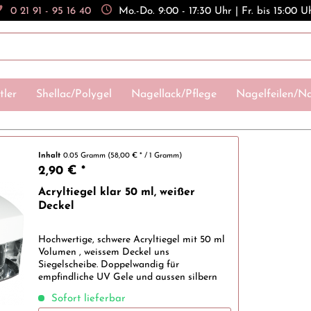
0 21 91 - 95 16 40
Mo.-Do. 9:00 - 17:30 Uhr | Fr. bis 15:00 U
tler
Shellac/Polygel
Nagellack/Pflege
Nagelfeilen/Na
Inhalt
0.05 Gramm
(58,00 € * / 1 Gramm)
2,90 € *
Acryltiegel klar 50 ml, weißer
Deckel
Hochwertige, schwere Acryltiegel mit 50 ml
Volumen , weissem Deckel uns
Siegelscheibe. Doppelwandig für
empfindliche UV Gele und aussen silbern
bedampft, für völlige
Sofort lieferbar
Lichtundurchlässigkeit. Der Tiegel besticht