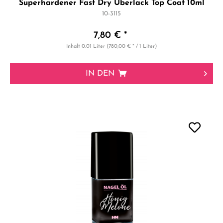
Superhardener Fast Dry Überlack Top Coat 10ml
10-3115
7,80 € *
Inhalt
0.01 Liter
(780,00 € * / 1 Liter)
IN DEN