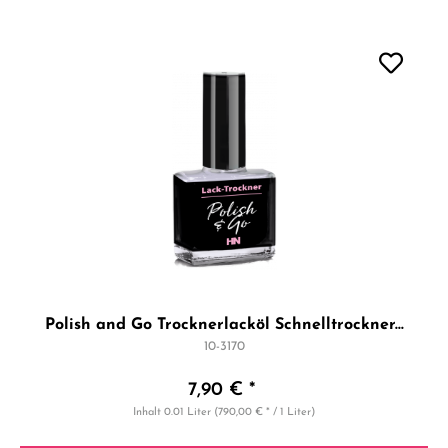
Polish and Go Trocknerlacköl Schnelltrockner...
10-3170
7,90 € *
Inhalt
0.01 Liter
(790,00 € * / 1 Liter)