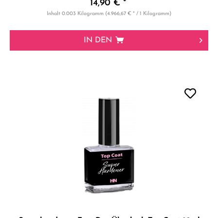
14,90 € *
Inhalt
0.003 Kilogramm
(4.966,67 € * / 1 Kilogramm)
IN DEN