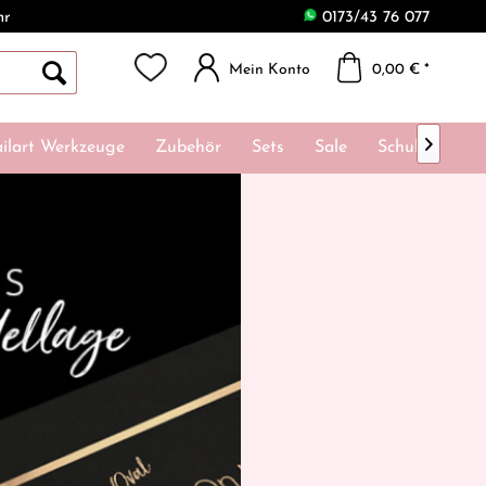
hr
0173/43 76 077
Mein Konto
0,00 € *

ilart Werkzeuge
Zubehör
Sets
Sale
Schulungen