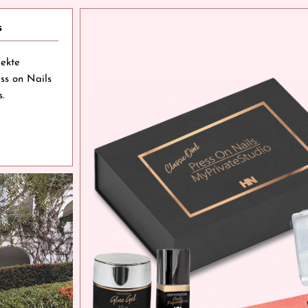
s
fekte
ss on Nails
.