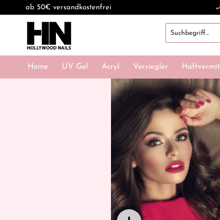
ab 50€ versandkostenfrei
Home
UV Gel
Acryl
Versiegler
Haftvermit