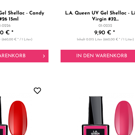
Gel Shellac - Candy
L.A. Queen UV Gel Shellac - L
 #26 15ml
Virgin #32...
1-0226
01-0232
90 € *
9,90 € *
r
(660,00 € * / 1 Liter)
Inhalt
0.015 Liter
(660,00 € * / 1 Liter)
ARENKORB
IN DEN
WARENKORB