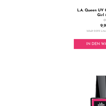
L.A. Queen UV 
Girl
0
9,
Inhalt
0.015 Lite
IN DEN
W