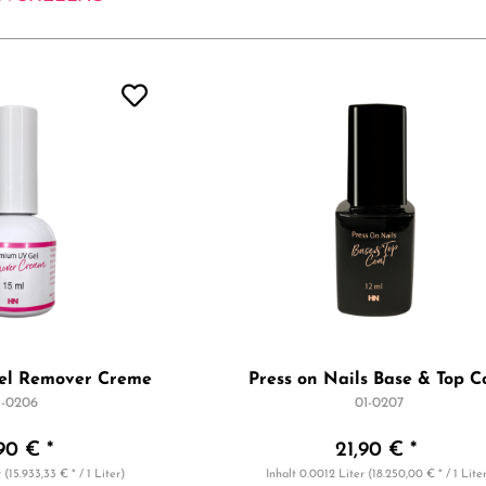
el Remover Creme
Press on Nails Base & Top C
1-0206
01-0207
90 € *
21,90 € *
r
(15.933,33 € * / 1 Liter)
Inhalt
0.0012 Liter
(18.250,00 € * / 1 Lite