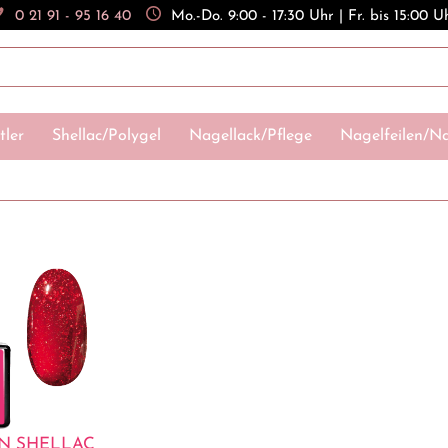
0 21 91 - 95 16 40
Mo.-Do. 9:00 - 17:30 Uhr | Fr. bis 15:00 U
tler
Shellac/Polygel
Nagellack/Pflege
Nagelfeilen/Na
EN SHELLAC