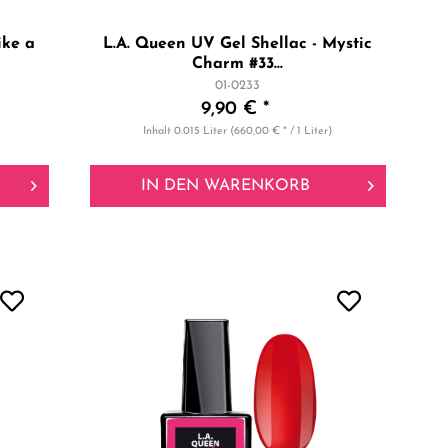
ike a
L.A. Queen UV Gel Shellac - Mystic
Charm #33...
01-0233
9,90 € *
Inhalt
0.015 Liter
(660,00 € * / 1 Liter)
IN DEN
WARENKORB