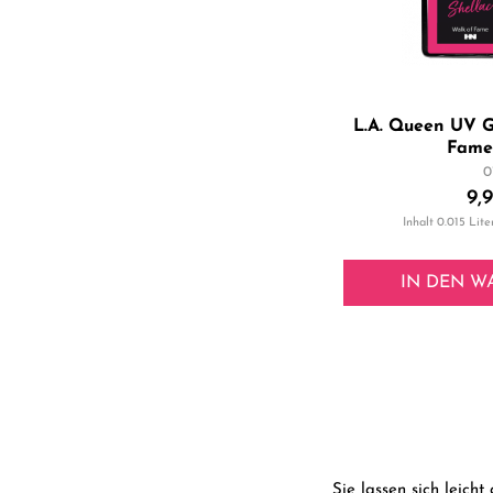
L.A. Queen UV G
Fame 
0
9,
Inhalt
0.015 Lite
IN DEN
W
Sie lassen sich leic