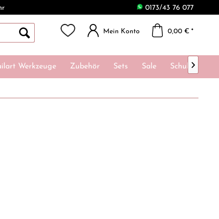
hr
0173/43 76 077
Mein Konto
0,00 € *

ilart Werkzeuge
Zubehör
Sets
Sale
Schulungen