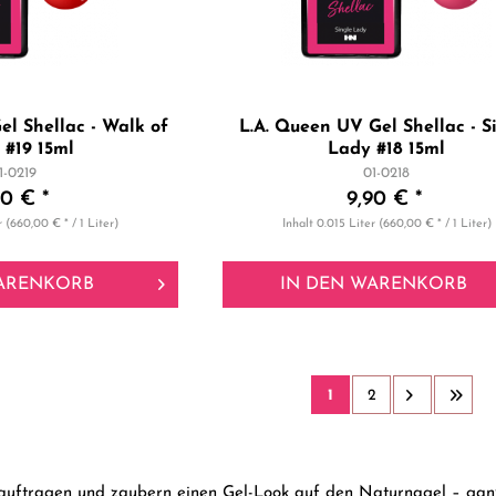
el Shellac - Walk of
L.A. Queen UV Gel Shellac - S
#19 15ml
Lady #18 15ml
1-0219
01-0218
90 € *
9,90 € *
r
(660,00 € * / 1 Liter)
Inhalt
0.015 Liter
(660,00 € * / 1 Liter)
ARENKORB
IN DEN
WARENKORB
1
2
ht auftragen und zaubern einen Gel-Look auf den Naturnagel – ga