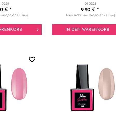
1-0228
01-0225
90 € *
9,90 € *
r
(660,00 € * / 1 Liter)
Inhalt
0.015 Liter
(660,00 € * / 1 Liter)
ARENKORB
IN DEN
WARENKORB