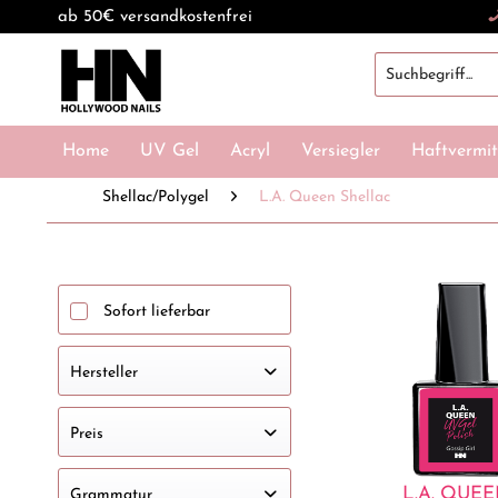
ab 50€ versandkostenfrei
Home
UV Gel
Acryl
Versiegler
Haftvermit
Shellac/Polygel
L.A. Queen Shellac
Sofort lieferbar
Hersteller
HOLLYWOOD NAILS
Preis
L.A. QUE
Grammatur