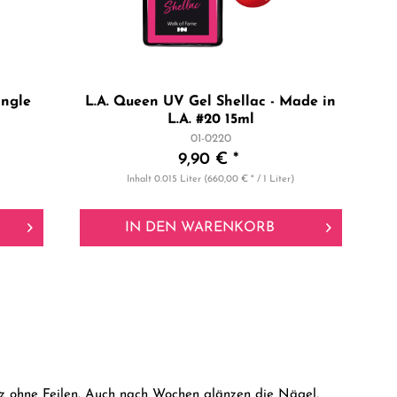
ingle
L.A. Queen UV Gel Shellac - Made in
L.A. #20 15ml
01-0220
9,90 € *
Inhalt
0.015 Liter
(660,00 € * / 1 Liter)
IN DEN
WARENKORB
nz ohne Feilen. Auch nach Wochen glänzen die Nägel,