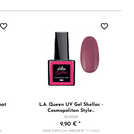
oat
L.A. Queen UV Gel Shellac -
Cosmopolitan Style...
01-0229
9,90 € *
r)
Inhalt
0.015 Liter
(660,00 € * / 1 Liter)