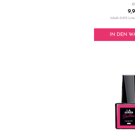
0
9,
Inhalt
0.015 Lite
IN DEN
W