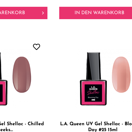
ARENKORB
IN DEN
WARENKORB
el Shellac - Chilled
L.A. Queen UV Gel Shellac - Bl
eeks...
Day #25 15ml