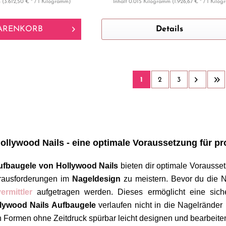
m
(3.612,50 € * / 1 Kilogramm)
Inhalt
0.015 Kilogramm
(1.926,67 € * / 1 Kilo
ARENKORB
Details
1
2
3
ollywood Nails - eine optimale Voraussetzung für p
ufbaugele
von
Hollywood Nails
bieten dir optimale Vorausse
erausforderungen im
Nageldesign
zu meistern. Bevor du die 
ermittler
aufgetragen werden. Dieses ermöglicht eine siche
lywood Nails Aufbaugele
verlaufen nicht in die Nagelränder 
n Formen ohne Zeitdruck spürbar leicht designen und bearbeite