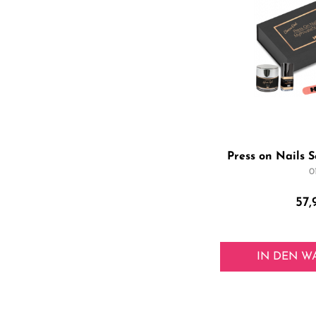
Press on Nails S
0
57,
IN DEN
W