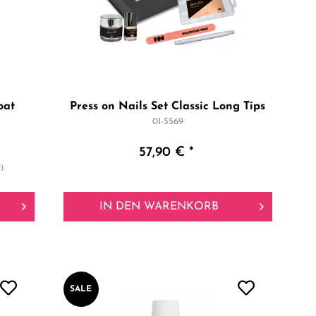
oat
Press on Nails Set Classic Long Tips
01-5569
57,90 € *
r)
IN DEN
WARENKORB
SALE