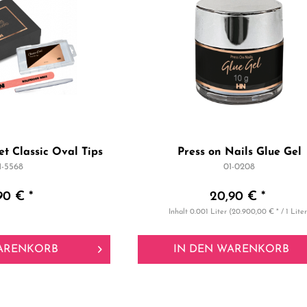
et Classic Oval Tips
Press on Nails Glue Gel
1-5568
01-0208
90 € *
20,90 € *
Inhalt
0.001 Liter
(20.900,00 € * / 1 Liter
ARENKORB
IN DEN
WARENKORB