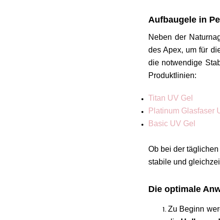
Aufbaugele in Pe
Neben der Naturnag
des Apex, um für die
die notwendige Stab
Produktlinien:
Titan UV Gel
Platinum Glasfaser 
Basic UV Gel
Ob bei der täglichen
stabile und gleichze
Die optimale Anw
Zu Beginn werd