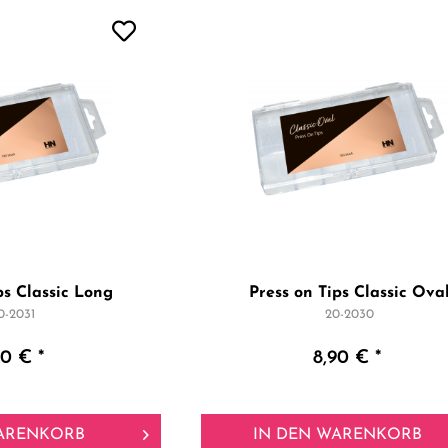
ps Classic Long
Press on Tips Classic Ova
0-2031
20-2030
90 € *
8,90 € *
ARENKORB
IN DEN
WARENKORB