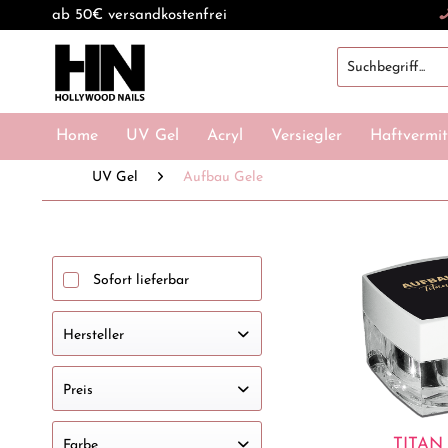
ab 50€ versandkostenfrei
Home
UV Gel
Acryl
Versiegler
Haftvermit
UV Gel
Aufbau Gele
Sofort lieferbar
Hersteller
Cuccio
Preis
HOLLYWOOD NAILS
TITAN
Farbe