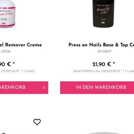
el Remover Creme
Press on Nails Base & Top C
1-0206
01-0207
90 € *
21,90 € *
r
(15.933,33 € * / 1 Liter)
Inhalt
0.0012 Liter
(18.250,00 € * / 1 Lite
ARENKORB
IN DEN
WARENKORB