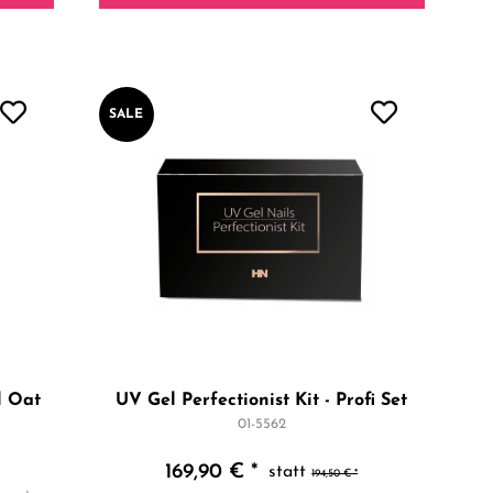
SALE
l Oat
UV Gel Perfectionist Kit - Profi Set
01-5562
169,90 € *
194,50 € *