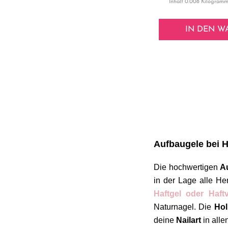
Inhalt
0.008 Kilogram
IN DEN
W
Aufbaugele bei H
Die hochwertigen
A
in der Lage alle H
Haftgel oder Haftv
Naturnagel. Die
Hol
deine
Nailart
in alle