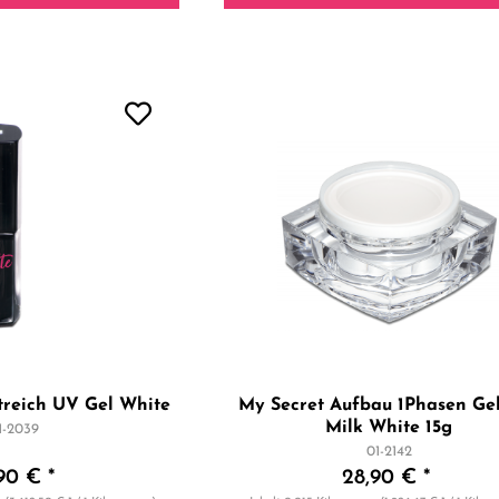
Streich UV Gel White
My Secret Aufbau 1Phasen Ge
Milk White 15g
1-2039
01-2142
90 € *
28,90 € *