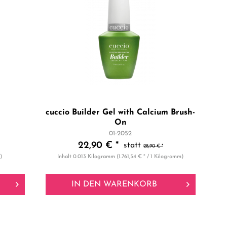
cuccio Builder Gel with Calcium Brush-
On
01-2052
22,90 € *
28,90 € *
)
Inhalt
0.013 Kilogramm
(1.761,54 € * / 1 Kilogramm)
IN DEN
WARENKORB