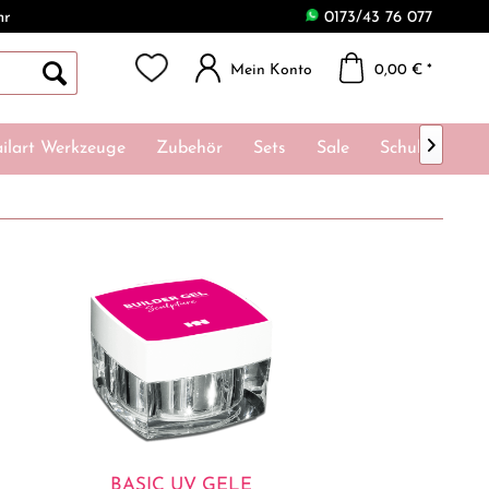
hr
0173/43 76 077
Mein Konto
0,00 € *

ilart Werkzeuge
Zubehör
Sets
Sale
Schulungen
BASIC UV GELE