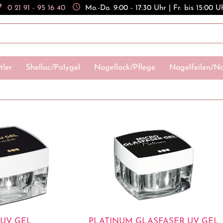
0 21 91 - 95 16 40
Mo.-Do. 9:00 - 17:30 Uhr | Fr. bis 15:00 U
tler
Shellac/Polygel
Nagellack/Pflege
Nagelfeilen/Na
 UV GEL
PLATINUM GLASFASER UV GEL