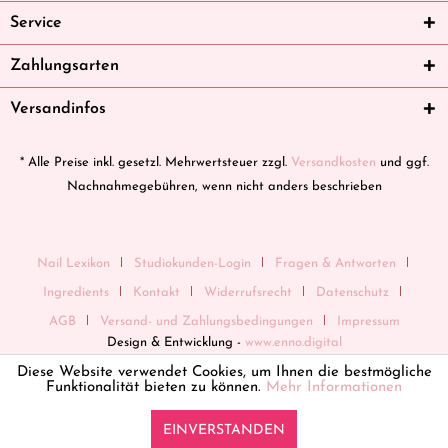
Service
Zahlungsarten
Versandinfos
* Alle Preise inkl. gesetzl. Mehrwertsteuer zzgl.
Versandkosten
und ggf.
Nachnahmegebühren, wenn nicht anders beschrieben
Nail Lexikon
Studiokunden-Login
Fragen & Antworten
Ingredients
Kontakt
Widerrufsrecht
Datenschutz
AGB
Versand- und Zahlungsbedingungen
Impressum
Design & Entwicklung -
www.enno.digital
Diese Website verwendet Cookies, um Ihnen die bestmögliche
Funktionalität bieten zu können.
Mehr Informationen
EINVERSTANDEN