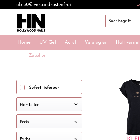
ab 50€ versandkostenfrei
Home
UV Gel
Acryl
Versiegler
Haftvermit
Zubehör
Sofort lieferbar
Hersteller
Global Cosmetic Packaging Ltd & Co. KG
Preis
HOLLYWOOD NAILS
KLE
Farbe