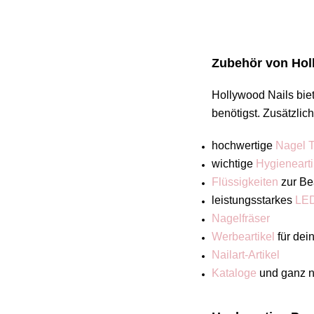
Zubehör von Holl
Hollywood Nails biet
benötigst. Zusätzlic
hochwertige
Nagel T
wichtige
Hygienearti
Flüssigkeiten
zur Be
leistungsstarkes
LED
Nagelfräser
Werbeartikel
für dei
Nailart-Artikel
Kataloge
und ganz 