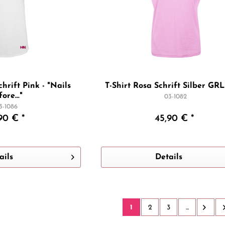
chrift Pink - "Nails
T-Shirt Rosa Schrift Silber G
ore..."
03-1082
3-1086
90 € *
45,90 € *
ails
Details
1
2
3
...