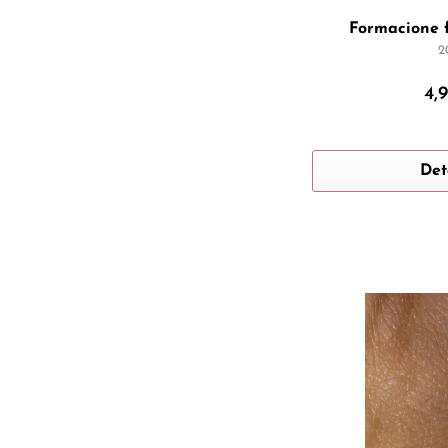
Formacione f
2
4,
Det