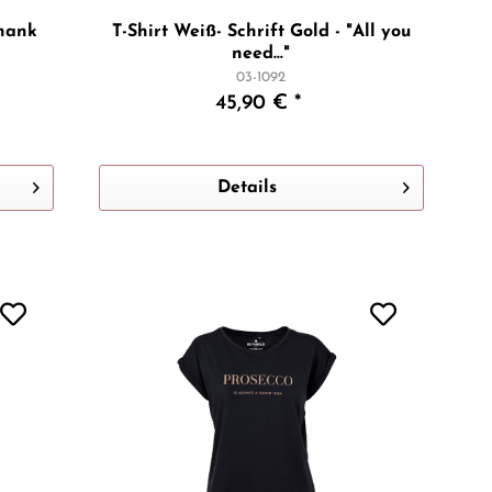
Thank
T-Shirt Weiß- Schrift Gold - "All you
need..."
03-1092
45,90 € *
Details