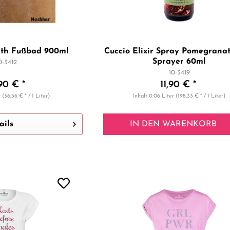
ath Fußbad 900ml
Cuccio Elixir Spray Pomegranat
Sprayer 60ml
0-3412
10-3419
90 € *
11,90 € *
r
(36,56 € * / 1 Liter)
Inhalt
0.06 Liter
(198,33 € * / 1 Liter)
ails
IN DEN
WARENKORB