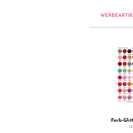
rosegold
hellblau
WERBEARTIK
Farb-Glit
0