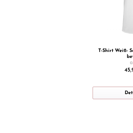
T-Shirt Weiß- S
bef
0
45,
Det