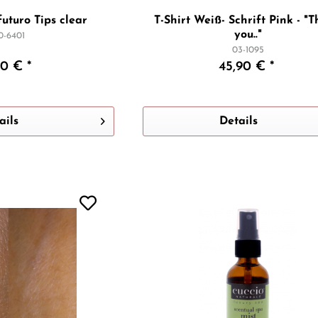
uturo Tips clear
T-Shirt Weiß- Schrift Pink - "
you.."
0-6401
03-1095
90 € *
45,90 € *
ails
Details