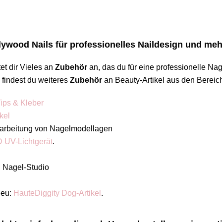
ywood Nails für professionelles Naildesign und me
et dir Vieles an
Zubehör
an, das du für eine professionelle N
h findest du weiteres
Zubehör
an Beauty-Artikel aus den Bereic
ips & Kleber
kel
arbeitung von Nagelmodellagen
 UV-Lichtgerät
.
n Nagel-Studio
neu:
HauteDiggity Dog-Artikel
.