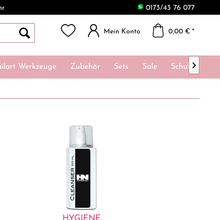
hr
0173/43 76 077
Mein Konto
0,00 € *

ilart Werkzeuge
Zubehör
Sets
Sale
Schulungen
HYGIENE