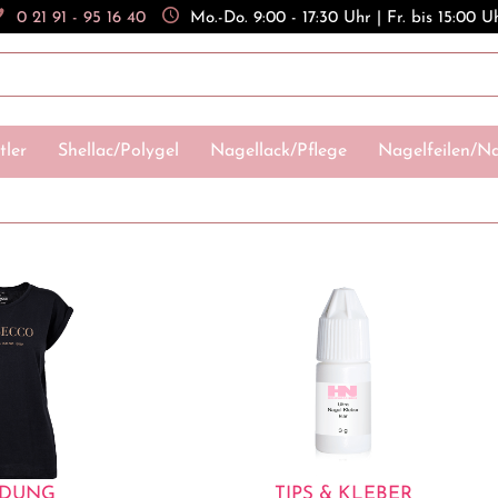
0 21 91 - 95 16 40
Mo.-Do. 9:00 - 17:30 Uhr | Fr. bis 15:00 U
tler
Shellac/Polygel
Nagellack/Pflege
Nagelfeilen/Na
IDUNG
TIPS & KLEBER