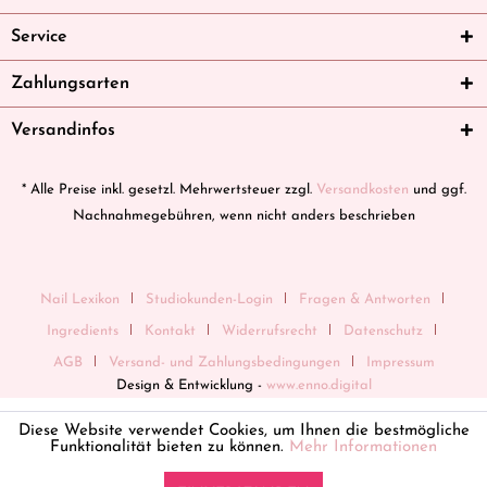
Service
Zahlungsarten
Versandinfos
* Alle Preise inkl. gesetzl. Mehrwertsteuer zzgl.
Versandkosten
und ggf.
Nachnahmegebühren, wenn nicht anders beschrieben
Nail Lexikon
Studiokunden-Login
Fragen & Antworten
Ingredients
Kontakt
Widerrufsrecht
Datenschutz
AGB
Versand- und Zahlungsbedingungen
Impressum
Design & Entwicklung -
www.enno.digital
Diese Website verwendet Cookies, um Ihnen die bestmögliche
Funktionalität bieten zu können.
Mehr Informationen