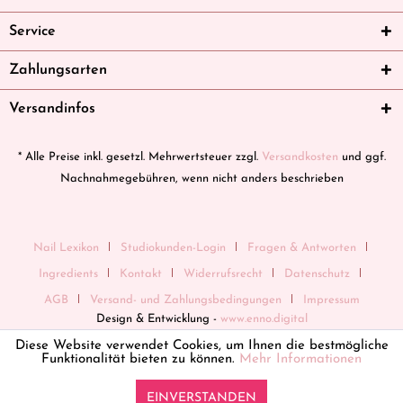
Service
Zahlungsarten
Versandinfos
* Alle Preise inkl. gesetzl. Mehrwertsteuer zzgl.
Versandkosten
und ggf.
Nachnahmegebühren, wenn nicht anders beschrieben
Nail Lexikon
Studiokunden-Login
Fragen & Antworten
Ingredients
Kontakt
Widerrufsrecht
Datenschutz
AGB
Versand- und Zahlungsbedingungen
Impressum
Design & Entwicklung -
www.enno.digital
Diese Website verwendet Cookies, um Ihnen die bestmögliche
Funktionalität bieten zu können.
Mehr Informationen
EINVERSTANDEN