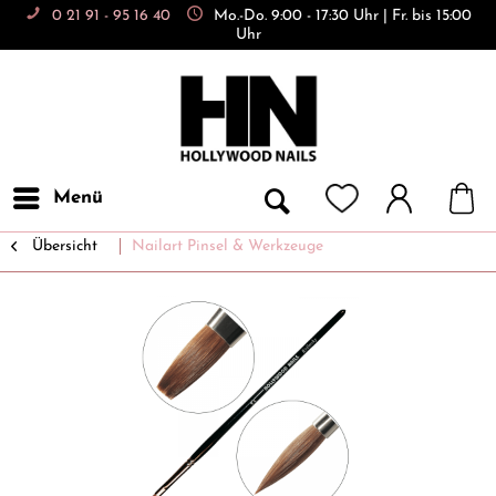
0 21 91 - 95 16 40
Mo.-Do. 9:00 - 17:30 Uhr | Fr. bis 15:00
Uhr
Menü
Übersicht
Nailart Pinsel & Werkzeuge