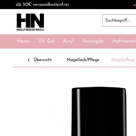
ab 50€ versandkostenfrei
Home
UV Gel
Acryl
Versiegler
Haftvermit
Übersicht
Nagellack/Pflege
Nagelpflege