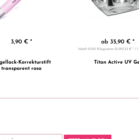
3,90 € *
ab 35,90 € *
Inhalt
0.015 Kilogramm
(2.393,33 € * / 
ellack-Korrekturstift
Titan Active UV Ge
transparent rosa