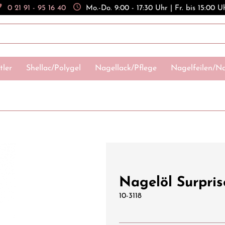
0 21 91 - 95 16 40
Mo.-Do. 9:00 - 17:30 Uhr | Fr. bis 15:00 U
tler
Shellac/Polygel
Nagellack/Pflege
Nagelfeilen/Na
Nagelöl Surpris
10-3118