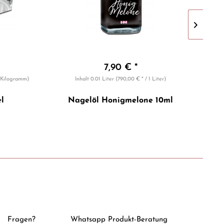
7,90 € *
1 Kilogramm)
Inhalt
0.01 Liter
(790,00 € * / 1 Liter)
l
Nagelöl Honigmelone 10ml
Sup
Fragen?
Whatsapp Produkt-Beratung