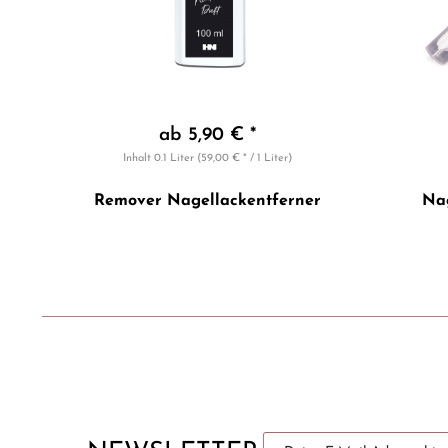
ab 5,90 € *
Inhalt
0.1 Liter
(59,00 € * / 1 Liter)
Remover Nagellackentferner
Nag