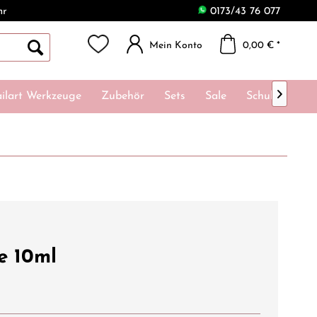
hr
0173/43 76 077
Mein Konto
0,00 € *

ilart Werkzeuge
Zubehör
Sets
Sale
Schulungen
e 10ml