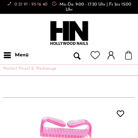
0 21 91 - 95 16 40
Mo.-Do. 9:00 - 17:30 Uhr | Fr. bis 15:00
Uhr
Menü
Nailart Pinsel & Werkzeuge