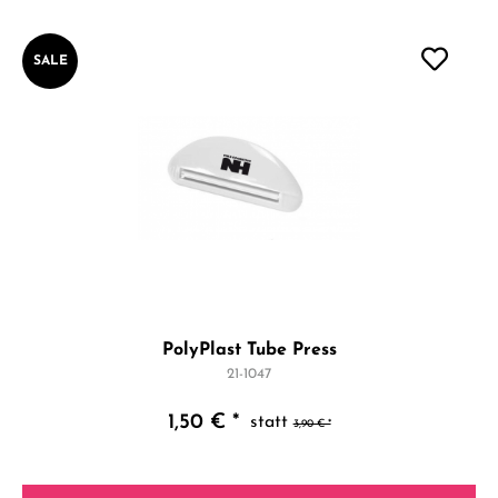
SALE
PolyPlast Tube Press
21-1047
1,50 € *
3,90 € *