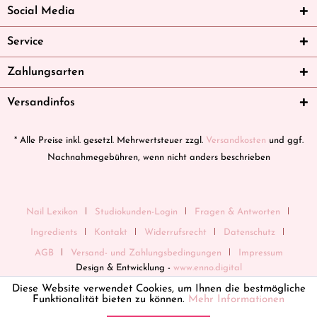
Social Media
Service
Zahlungsarten
Versandinfos
* Alle Preise inkl. gesetzl. Mehrwertsteuer zzgl.
Versandkosten
und ggf.
Nachnahmegebühren, wenn nicht anders beschrieben
Nail Lexikon
Studiokunden-Login
Fragen & Antworten
Ingredients
Kontakt
Widerrufsrecht
Datenschutz
AGB
Versand- und Zahlungsbedingungen
Impressum
Design & Entwicklung -
www.enno.digital
Diese Website verwendet Cookies, um Ihnen die bestmögliche
Funktionalität bieten zu können.
Mehr Informationen