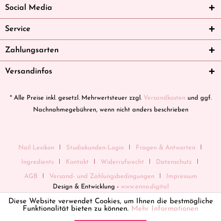
Social Media
Service
Zahlungsarten
Versandinfos
* Alle Preise inkl. gesetzl. Mehrwertsteuer zzgl.
Versandkosten
und ggf.
Nachnahmegebühren, wenn nicht anders beschrieben
Nail Lexikon
Studiokunden-Login
Fragen & Antworten
Ingredients
Kontakt
Widerrufsrecht
Datenschutz
AGB
Versand- und Zahlungsbedingungen
Impressum
Design & Entwicklung -
www.enno.digital
Diese Website verwendet Cookies, um Ihnen die bestmögliche
Funktionalität bieten zu können.
Mehr Informationen