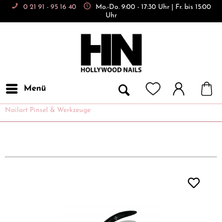
0 21 91 - 95 16 40
Mo.-Do. 9:00 - 17:30 Uhr | Fr. bis 15:00
Uhr
Menü
Nailart Pinsel & Werkzeuge