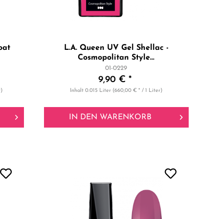
oat
L.A. Queen UV Gel Shellac -
Cosmopolitan Style...
01-0229
9,90 € *
r)
Inhalt
0.015 Liter
(660,00 € * / 1 Liter)
IN DEN
WARENKORB