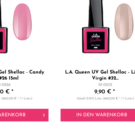
Gel Shellac - Candy
L.A. Queen UV Gel Shellac - L
 #26 15ml
Virgin #32...
1-0226
01-0232
90 € *
9,90 € *
r
(660,00 € * / 1 Liter)
Inhalt
0.015 Liter
(660,00 € * / 1 Liter)
ARENKORB
IN DEN
WARENKORB