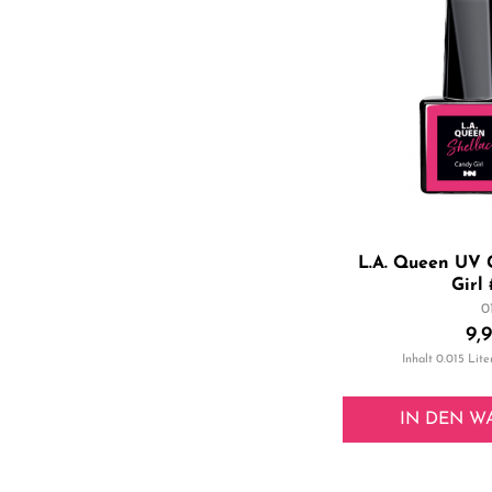
L.A. Queen UV 
Girl
0
9,
Inhalt
0.015 Lite
IN DEN
W