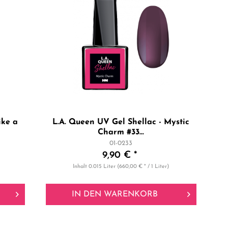
ike a
L.A. Queen UV Gel Shellac - Mystic
Charm #33...
01-0233
9,90 € *
Inhalt
0.015 Liter
(660,00 € * / 1 Liter)
IN DEN
WARENKORB