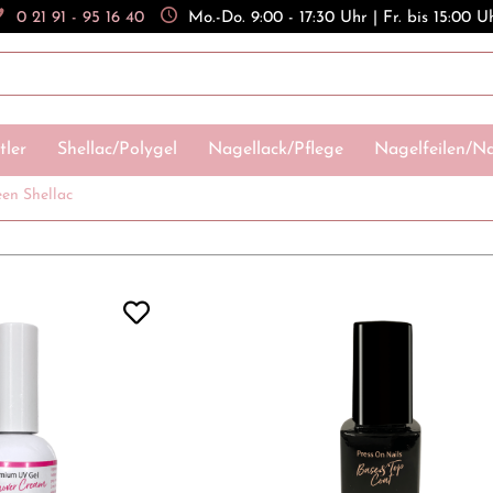
0 21 91 - 95 16 40
Mo.-Do. 9:00 - 17:30 Uhr | Fr. bis 15:00 U
tler
Shellac/Polygel
Nagellack/Pflege
Nagelfeilen/Na
een Shellac