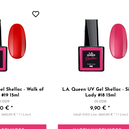
el Shellac - Walk of
L.A. Queen UV Gel Shellac - S
#19 15ml
Lady #18 15ml
1-0219
01-0218
90 € *
9,90 € *
r
(660,00 € * / 1 Liter)
Inhalt
0.015 Liter
(660,00 € * / 1 Liter)