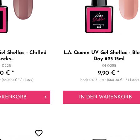
el Shellac - Chilled
L.A. Queen UV Gel Shellac - Bl
eeks...
Day #25 15ml
1-0228
01-0225
90 € *
9,90 € *
r
(660,00 € * / 1 Liter)
Inhalt
0.015 Liter
(660,00 € * / 1 Liter)
ARENKORB
IN DEN
WARENKORB