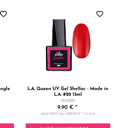
ingle
L.A. Queen UV Gel Shellac - Made in
L.A. #20 15ml
01-0220
9,90 € *
Inhalt
0.015 Liter
(660,00 € * / 1 Liter)