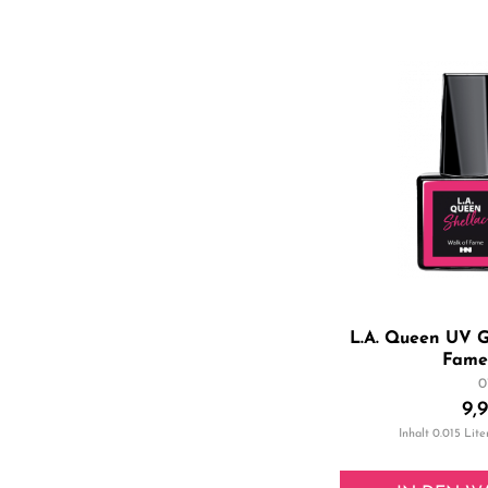
L.A. Queen UV G
Fame 
0
9,
Inhalt
0.015 Lite