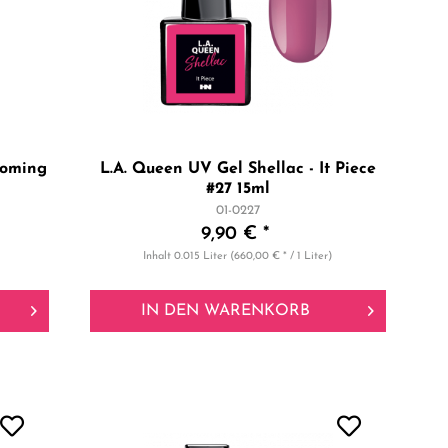
ooming
L.A. Queen UV Gel Shellac - It Piece
#27 15ml
01-0227
9,90 € *
Inhalt
0.015 Liter
(660,00 € * / 1 Liter)
IN DEN
WARENKORB