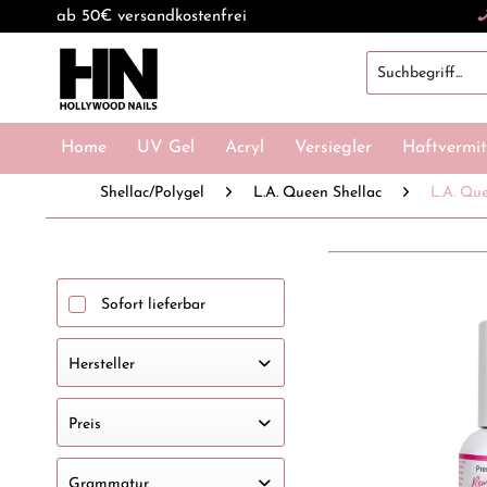
ab 50€ versandkostenfrei
Home
UV Gel
Acryl
Versiegler
Haftvermit
Shellac/Polygel
L.A. Queen Shellac
L.A. Qu
Sofort lieferbar
Hersteller
HOLLYWOOD NAILS
Preis
Grammatur