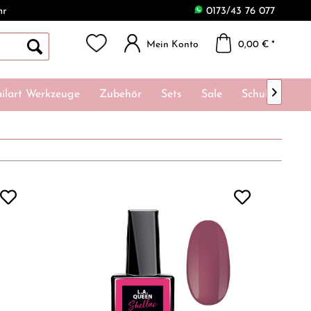
hr
0173/43 76 077
Mein Konto
0,00 € *

ilart Werkzeuge
Zubehör
Sets
Sale
Schulungen