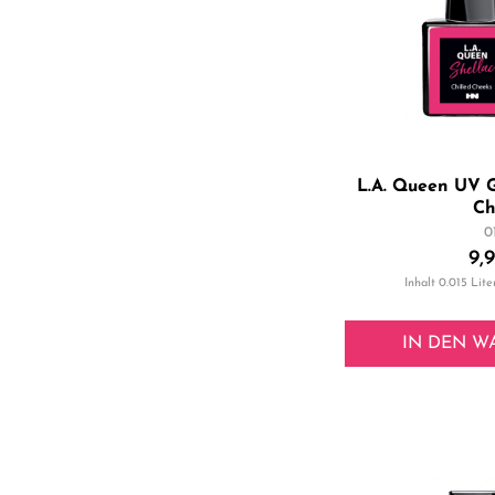
L.A. Queen UV G
Ch
0
9,
Inhalt
0.015 Lite
IN DEN
W