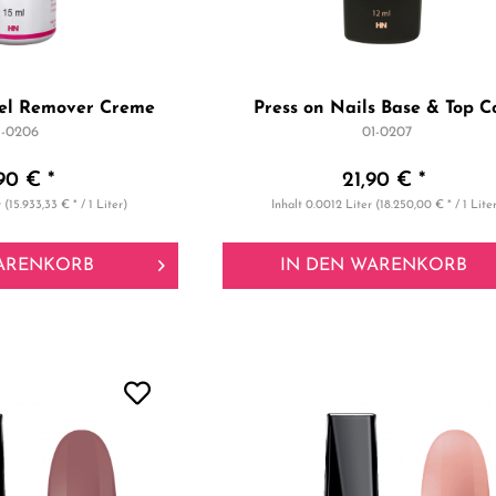
el Remover Creme
Press on Nails Base & Top C
1-0206
01-0207
90 € *
21,90 € *
r
(15.933,33 € * / 1 Liter)
Inhalt
0.0012 Liter
(18.250,00 € * / 1 Lite
ARENKORB
IN DEN
WARENKORB