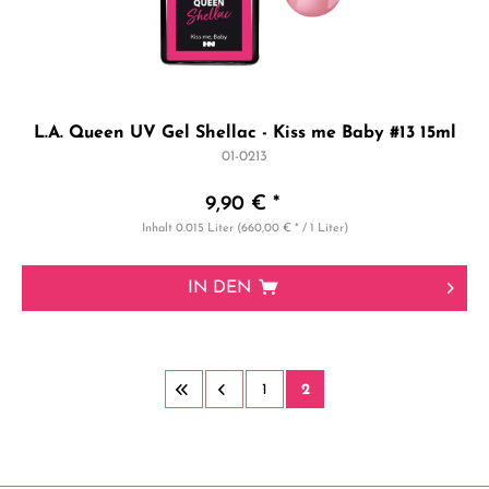
L.A. Queen UV Gel Shellac - Kiss me Baby #13 15ml
01-0213
9,90 € *
Inhalt
0.015 Liter
(660,00 € * / 1 Liter)
IN DEN
1
2