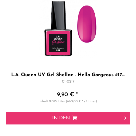
L.A. Queen UV Gel Shellac - Hello Gorgeous #17...
01-0217
9,90 € *
Inhalt
0.015 Liter
(660,00 € * / 1 Liter)
IN DEN