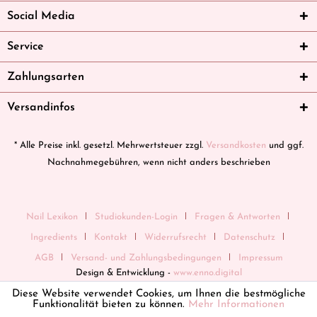
Social Media
Service
Zahlungsarten
Versandinfos
* Alle Preise inkl. gesetzl. Mehrwertsteuer zzgl.
Versandkosten
und ggf.
Nachnahmegebühren, wenn nicht anders beschrieben
Nail Lexikon
Studiokunden-Login
Fragen & Antworten
Ingredients
Kontakt
Widerrufsrecht
Datenschutz
AGB
Versand- und Zahlungsbedingungen
Impressum
Design & Entwicklung -
www.enno.digital
Diese Website verwendet Cookies, um Ihnen die bestmögliche
Funktionalität bieten zu können.
Mehr Informationen