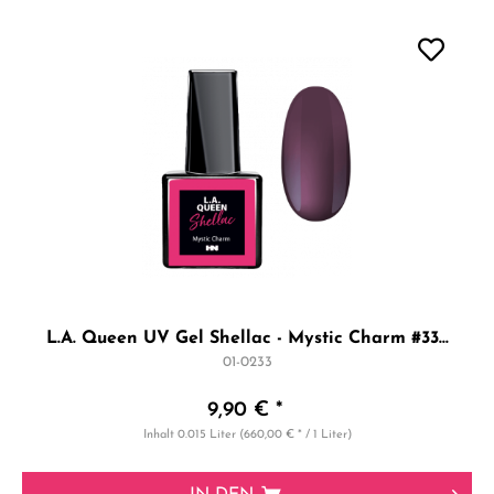
L.A. Queen UV Gel Shellac - Mystic Charm #33...
01-0233
9,90 € *
Inhalt
0.015 Liter
(660,00 € * / 1 Liter)