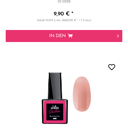
01-0228
9,90 € *
Inhalt
0.015 Liter
(660,00 € * / 1 Liter)
IN DEN