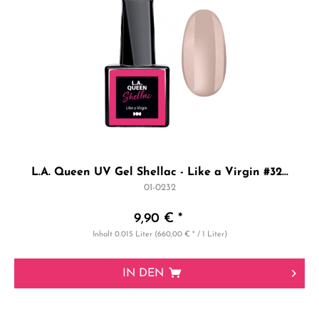
L.A. Queen UV Gel Shellac - Like a Virgin #32...
01-0232
9,90 € *
Inhalt
0.015 Liter
(660,00 € * / 1 Liter)
IN DEN