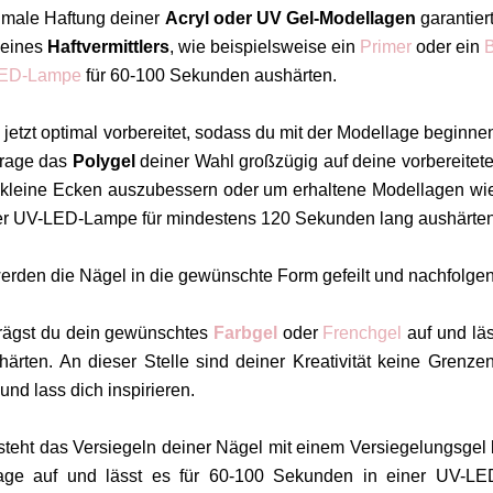
imale Haftung deiner
Acryl oder UV Gel-Modellagen
garantier
 eines
Haftvermittlers
, wie beispielsweise ein
Primer
oder ein
ED-Lampe
für 60-100 Sekunden aushärten.
 jetzt optimal vorbereitet, sodass du mit der Modellage beginn
Trage das
Polygel
deiner Wahl großzügig auf deine vorbereitet
 kleine Ecken auszubessern oder um erhaltene Modellagen wie
er UV-LED-Lampe für mindestens 120 Sekunden lang aushärten
erden die Nägel in die gewünschte Form gefeilt und nachfolgen
trägst du dein gewünschtes
Farbgel
oder
Frenchgel
auf und lä
ärten. An dieser Stelle sind deiner Kreativität keine Gren
und lass dich inspirieren.
teht das Versiegeln deiner Nägel mit einem Versiegelungsgel b
lage auf und lässt es für 60-100 Sekunden in einer UV-LE