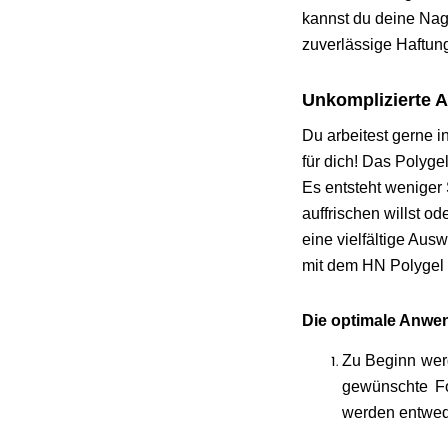
kannst du deine Nage
zuverlässige Haftung
Unkomplizierte 
Du arbeitest gerne i
für dich! Das Polyge
Es entsteht weniger 
auffrischen willst o
eine vielfältige Aus
mit dem HN Polygel g
Die optimale Anwen
Zu Beginn werd
gewünschte Fo
werden entwede