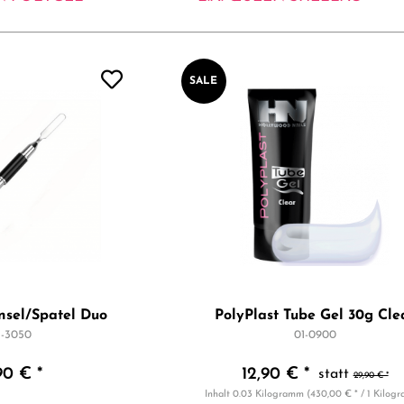
SALE
insel/Spatel Duo
PolyPlast Tube Gel 30g Cle
1-3050
01-0900
90 € *
12,90 € *
29,90 € *
Inhalt
0.03 Kilogramm
(430,00 € * / 1 Kilog