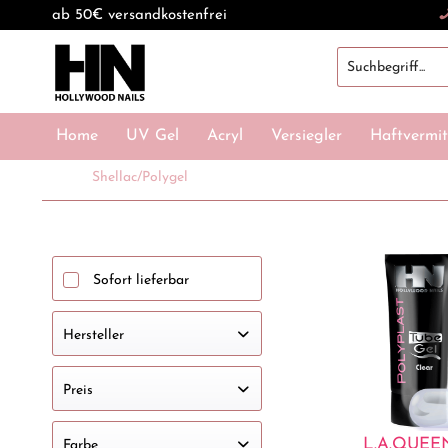
ab 50€ versandkostenfrei
Home
UV Gel
Acryl
Versiegler
Haftvermit
Shellac/Polygel
Sofort lieferbar
Hersteller
HOLLYWOOD NAILS
Preis
L.A.QUEE
Farbe