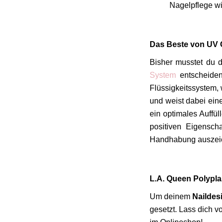
Nagelpflege w
Das
Beste von UV G
Bisher musstet du 
System
entscheiden
Flüssigkeitssystem, 
und weist dabei eine
ein optimales Auffü
positiven Eigensch
Handhabung auszei
L.A. Queen Polypla
Um deinem
Naildes
gesetzt. Lass dich 