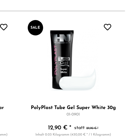
SALE
ar
PolyPlast Tube Gel Super White 30g
01-0901
12,90 € *
29,90 € *
ramm)
Inhalt
0.03 Kilogramm
(430,00 € * / 1 Kilogramm)