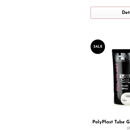
Det
SALE
PolyPlast Tube G
0