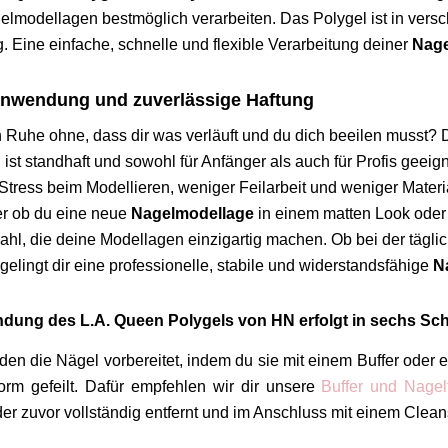
lmodellagen bestmöglich verarbeiten. Das Polygel ist in versch
. Eine einfache, schnelle und flexible Verarbeitung deiner
Nage
Anwendung und zuverlässige Haftung
n Ruhe ohne, dass dir was verläuft und du dich beeilen musst? 
l ist standhaft und sowohl für Anfänger als auch für Profis geei
Stress beim Modellieren, weniger Feilarbeit und weniger Mater
der ob du eine neue
Nagelmodellage
in einem matten Look oder m
wahl, die deine Modellagen einzigartig machen. Ob bei der tägli
elingt dir eine professionelle, stabile und widerstandsfähige
N
dung des L.A. Queen Polygels von HN erfolgt in sechs Sch
en die Nägel vorbereitet, indem du sie mit einem Buffer oder e
rm gefeilt. Dafür empfehlen wir dir unsere
Buffer und Nagel
r zuvor vollständig entfernt und im Anschluss mit einem Cleanse