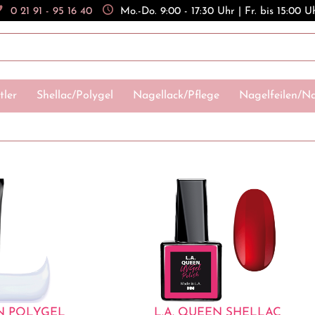
0 21 91 - 95 16 40
Mo.-Do. 9:00 - 17:30 Uhr | Fr. bis 15:00 U
tler
Shellac/Polygel
Nagellack/Pflege
Nagelfeilen/Na
N POLYGEL
L.A. QUEEN SHELLAC