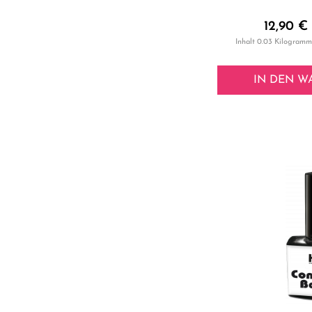
12,90 € 
Inhalt
0.03 Kilogram
IN DEN
W