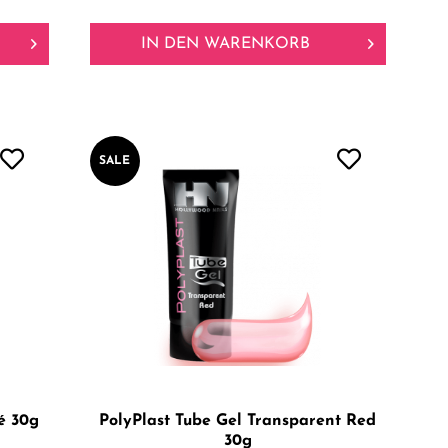
IN DEN
WARENKORB
SALE
é 30g
PolyPlast Tube Gel Transparent Red
30g