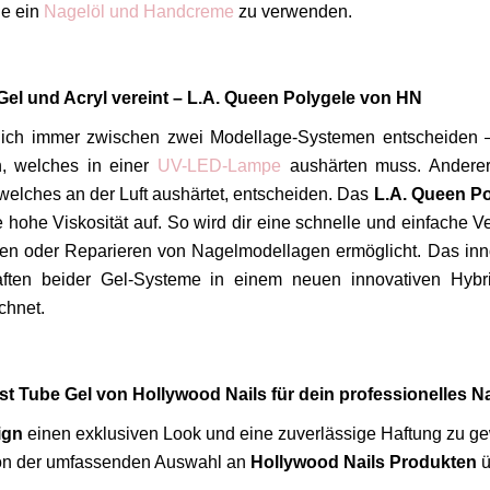
ie ein
Nagelöl und Handcreme
zu verwenden.
el und Acryl vereint – L.A. Queen Polygele von HN
dich immer zwischen zwei Modellage-Systemen entscheiden – 
, welches in einer
UV-LED-Lampe
aushärten muss. Anderers
welches an der Luft aushärtet, entscheiden. Das
L.A. Queen P
 hohe Viskosität auf. So wird dir eine schnelle und einfache 
llen oder Reparieren von Nagelmodellagen ermöglicht. Das in
aften beider Gel-Systeme in einem neuen innovativen Hybr
chnet.
st Tube Gel von Hollywood Nails für dein professionelles 
ign
einen exklusiven Look und eine zuverlässige Haftung zu gew
von der umfassenden Auswahl an
Hollywood Nails Produkten
ü