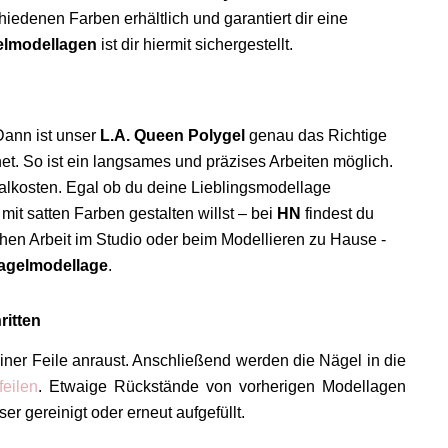
iedenen Farben erhältlich und garantiert dir eine
lmodellagen
ist dir hiermit sichergestellt.
Dann ist unser
L.A. Queen Polygel
genau das Richtige
gnet. So ist ein langsames und präzises Arbeiten möglich.
ialkosten. Egal ob du deine Lieblingsmodellage
it satten Farben gestalten willst – bei
HN
findest du
chen Arbeit im Studio oder beim Modellieren zu Hause -
agelmodellage
.
ritten
iner Feile anraust. Anschließend werden die Nägel in die
feilen
. Etwaige Rückstände von vorherigen Modellagen
r gereinigt oder erneut aufgefüllt.