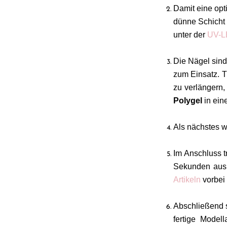
Damit eine opt
dünne Schicht
unter der
UV-L
Die Nägel sind
zum Einsatz. 
zu verlängern,
Polygel
in ein
Als nächstes w
Im Anschluss 
Sekunden aush
Artikeln
vorbei 
Abschließend s
fertige Model