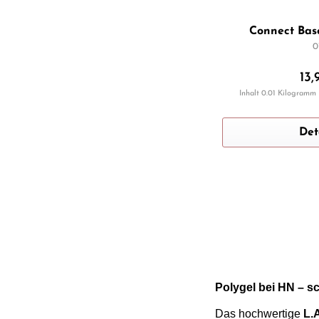
Connect Bas
0
13,
Inhalt
0.01 Kilogramm
Det
Polygel bei HN – s
Das hochwertige
L.