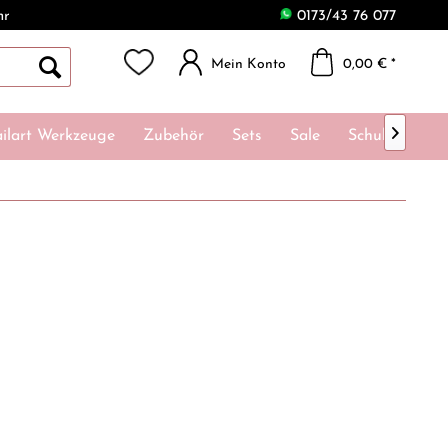
hr
0173/43 76 077
Mein Konto
0,00 € *

ilart Werkzeuge
Zubehör
Sets
Sale
Schulungen