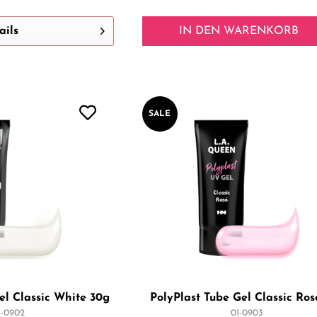
ails
IN DEN
WARENKORB
SALE
el Classic White 30g
PolyPlast Tube Gel Classic Ros
1-0902
01-0903