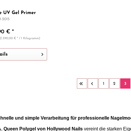
e UV Gel Primer
1-2015
90 € *
(1.390,00 € * / 1 Kilogramm)
ails
1
2
3
chnelle und simple Verarbeitung für professionelle Nagelm
A. Queen Polygel von Hollywood Nails
vereint die starken Ei