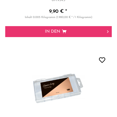
01-7954.5
9,90 € *
Inhalt
0.005 Kilogramm
(1.980,00 € * / 1 Kilogramm)
IN DEN