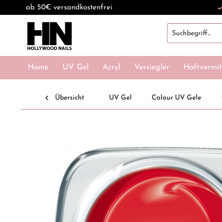
ab 50€ versandkostenfrei
Home
UV Gel
Acryl
Versiegler
Haftvermit
Übersicht
UV Gel
Colour UV Gele