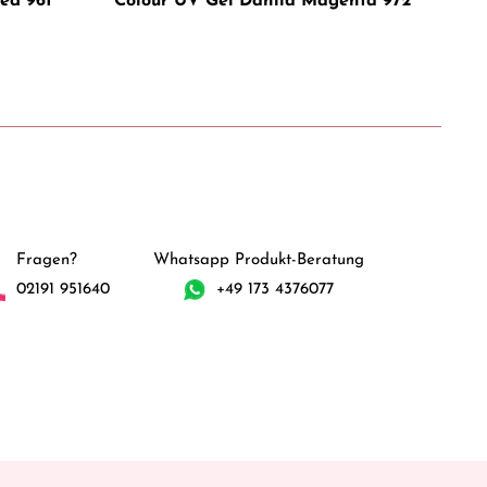
ed 961
Colour UV Gel Dahlia Magenta 972
Plat
Fragen?
Whatsapp Produkt-Beratung
02191 951640
+49 173 4376077