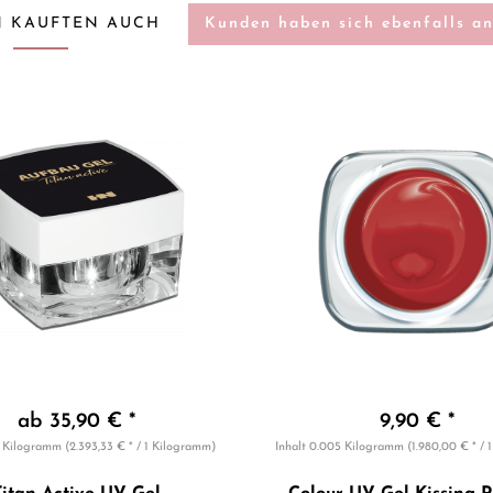
 KAUFTEN AUCH
Kunden haben sich ebenfalls a
ab 35,90 € *
9,90 € *
5 Kilogramm
(2.393,33 € * / 1 Kilogramm)
Inhalt
0.005 Kilogramm
(1.980,00 € * /