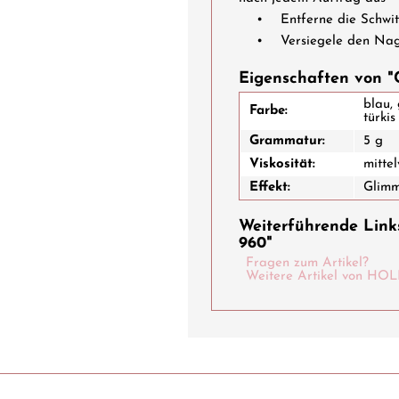
• Entferne die Schwitz
• Versiegele den Nagel 
Eigenschaften von "
blau, 
Farbe:
türkis
Grammatur:
5 g
Viskosität:
mittel
Effekt:
Glim
Weiterführende Link
960"
Fragen zum Artikel?
Weitere Artikel von 