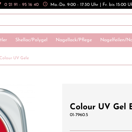
0 21 91 - 95 16 40
Mo.-Do. 9:00 - 17:30 Uhr | Fr. bis 15:00 U
tler
Shellac/Polygel
Nagellack/Pflege
Nagelfeilen/Na
Colour UV Gele
Colour UV Gel 
01-7960.5