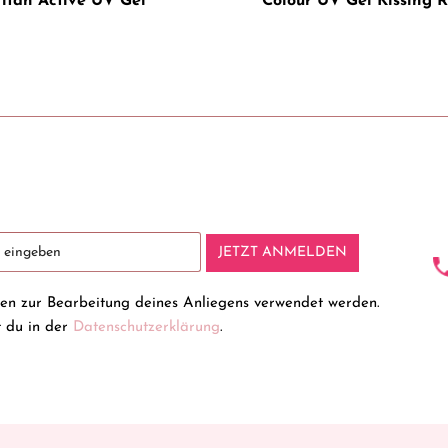
Titan Active UV Gel
Colour UV Gel Kissing R
JETZT ANMELDEN
ten zur Bearbeitung deines Anliegens verwendet werden.
t du in der
Datenschutzerklärung
.