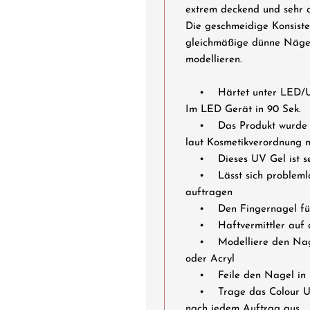
extrem deckend und sehr 
Die geschmeidige Konsiste
gleichmäßige dünne Nägel
modellieren.
• Härtet unter LED/UVA 
Im LED Gerät in 90 Sek.
• Das Produkt wurde in 
laut Kosmetikverordnung no
• Dieses UV Gel ist sel
• Lässt sich problemlo
auftragen
• Den Fingernagel für 
• Haftvermittler auf d
• Modelliere den Nagel
oder Acryl
• Feile den Nagel in 
• Trage das Colour UV G
nach jedem Auftrag aus