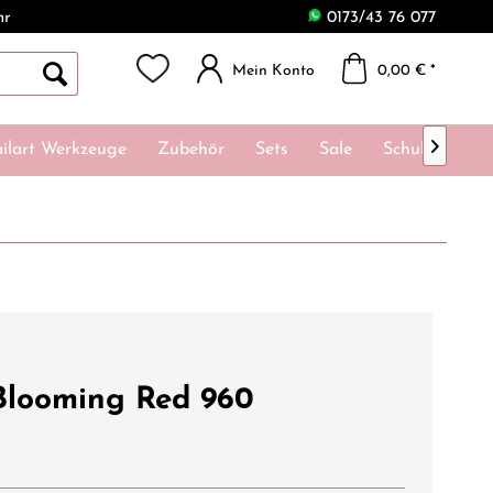
hr
0173/43 76 077
Mein Konto
0,00 € *

ilart Werkzeuge
Zubehör
Sets
Sale
Schulungen
Blooming Red 960