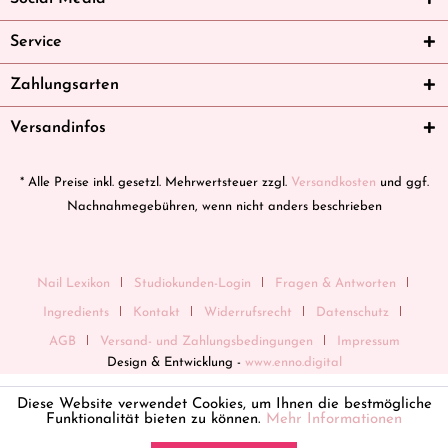
Service
Zahlungsarten
Versandinfos
* Alle Preise inkl. gesetzl. Mehrwertsteuer zzgl.
Versandkosten
und ggf.
Nachnahmegebühren, wenn nicht anders beschrieben
Nail Lexikon
Studiokunden-Login
Fragen & Antworten
Ingredients
Kontakt
Widerrufsrecht
Datenschutz
AGB
Versand- und Zahlungsbedingungen
Impressum
Design & Entwicklung -
www.enno.digital
Diese Website verwendet Cookies, um Ihnen die bestmögliche
Funktionalität bieten zu können.
Mehr Informationen