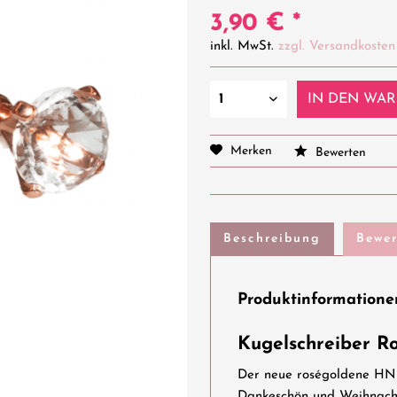
3,90 € *
inkl. MwSt.
zzgl. Versandkosten
IN DEN
WAR
Merken
Bewerten
Beschreibung
Bewe
Produktinformationen
Kugelschreiber Ro
Der neue roségoldene HN K
Dankeschön und Weihnach