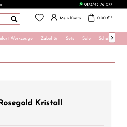
hr
0173/43 76 077
Mein Konto
0,00 € *

ilart Werkzeuge
Zubehör
Sets
Sale
Schulungen
Rosegold Kristall