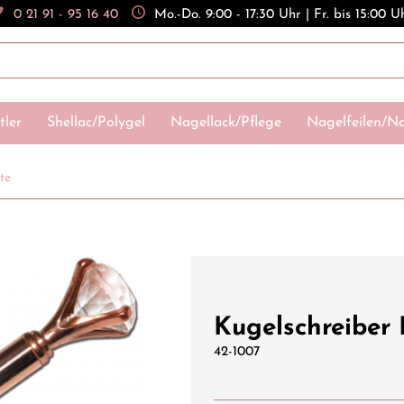
0 21 91 - 95 16 40
Mo.-Do. 9:00 - 17:30 Uhr | Fr. bis 15:00 U
tler
Shellac/Polygel
Nagellack/Pflege
Nagelfeilen/Na
te
Kugelschreiber 
42-1007