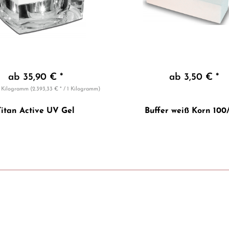
ab 35,90 € *
ab 3,50 € *
5 Kilogramm
(2.393,33 € * / 1 Kilogramm)
Titan Active UV Gel
Buffer weiß Korn 100