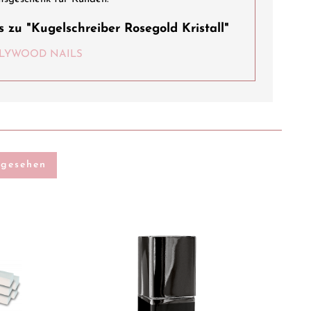
 zu "Kugelschreiber Rosegold Kristall"
HOLLYWOOD NAILS
ngesehen
SA