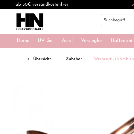
ab 50€ versandkostenfrei
Home
UV Gel
Acryl
Versiegler
Haftvermit
Übersicht
Zubehör
Werbeartikel/Ambien