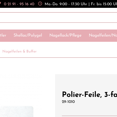
0 21 91 - 95 16 40
Mo.-Do. 9:00 - 17:30 Uhr | Fr. bis 15:00 U
tler
Shellac/Polygel
Nagellack/Pflege
Nagelfeilen/Na
Nagelfeilen & Buffer
Polier-Feile, 3-
29-1010