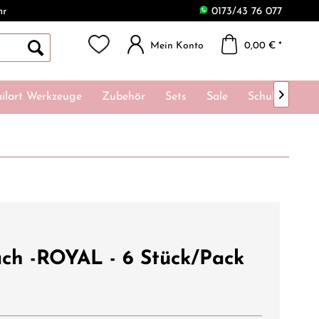
hr
0173/43 76 077
Mein Konto
0,00 € *

ilart Werkzeuge
Zubehör
Sets
Sale
Schulungen
fach -ROYAL - 6 Stück/Pack