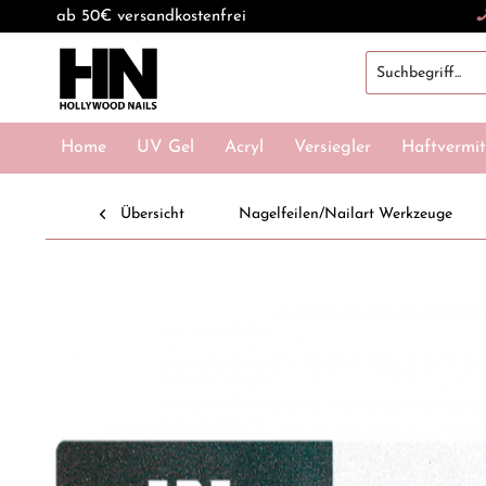
ab 50€ versandkostenfrei
Home
UV Gel
Acryl
Versiegler
Haftvermit
Übersicht
Nagelfeilen/Nailart Werkzeuge