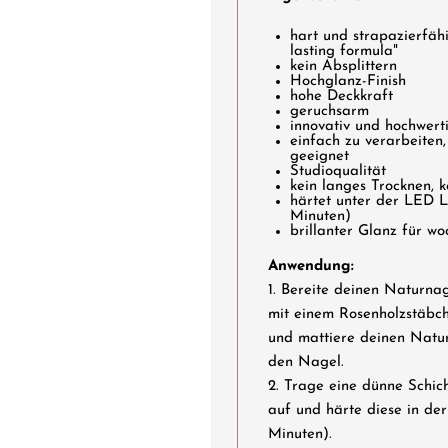
hart und strapazierfäh
lasting formula"
kein Absplittern
Hochglanz-Finish
hohe Deckkraft
geruchsarm
innovativ und hochwert
einfach zu verarbeiten
geeignet
Studioqualität
kein langes Trocknen, 
härtet unter der LED 
Minuten)
brillanter Glanz für w
Anwendung:
1. Bereite deinen Naturnag
mit einem Rosenholzstäbch
und mattiere deinen Natur
den Nagel.
2. Trage eine dünne Schi
auf und härte diese in d
Minuten).