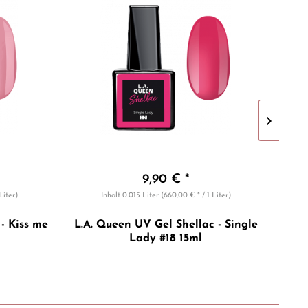
9,90 € *
Liter)
Inhalt
0.015 Liter
(660,00 € * / 1 Liter)
- Kiss me
L.A. Queen UV Gel Shellac - Single
Lady #18 15ml