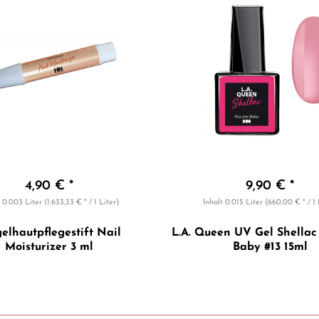
4,90 € *
9,90 € *
t
0.003 Liter
(1.633,33 € * / 1 Liter)
Inhalt
0.015 Liter
(660,00 € * / 1 
elhautpflegestift Nail
L.A. Queen UV Gel Shellac 
Moisturizer 3 ml
Baby #13 15ml