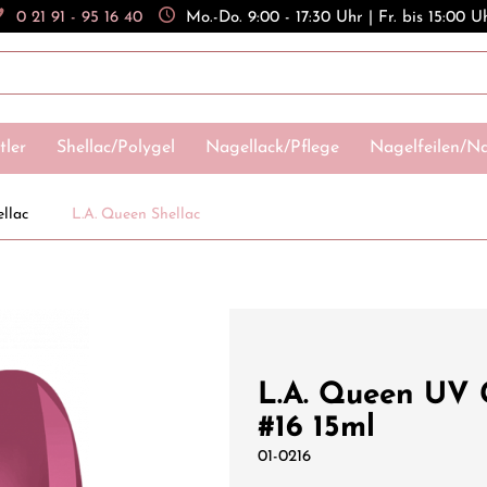
0 21 91 - 95 16 40
Mo.-Do. 9:00 - 17:30 Uhr | Fr. bis 15:00 U
tler
Shellac/Polygel
Nagellack/Pflege
Nagelfeilen/Na
llac
L.A. Queen Shellac
L.A. Queen UV G
#16 15ml
01-0216