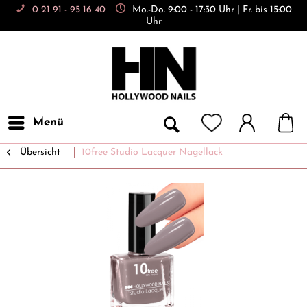
0 21 91 - 95 16 40
Mo.-Do. 9:00 - 17:30 Uhr | Fr. bis 15:00
Uhr
Menü
Übersicht
10free Studio Lacquer Nagellack