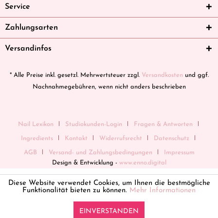
Service
Zahlungsarten
Versandinfos
* Alle Preise inkl. gesetzl. Mehrwertsteuer zzgl.
Versandkosten
und ggf.
Nachnahmegebühren, wenn nicht anders beschrieben
Nail Lexikon
Studiokunden-Login
Fragen & Antworten
Ingredients
Kontakt
Widerrufsrecht
Datenschutz
AGB
Versand- und Zahlungsbedingungen
Impressum
Design & Entwicklung -
www.enno.digital
Diese Website verwendet Cookies, um Ihnen die bestmögliche
Funktionalität bieten zu können.
Mehr Informationen
EINVERSTANDEN