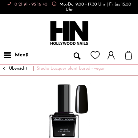
0 21 91 - 95 16 40
Mo.-Do. 9:00 - 17:30 Uhr | Fr. bis 15:00
Uhr
Menü
Übersicht
Studio Lacquer plant based - vegan