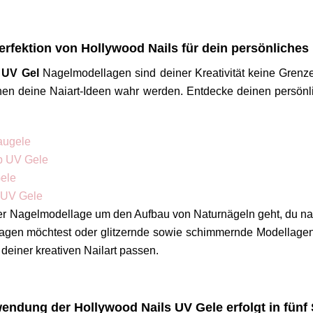
erfektion von Hollywood Nails für dein persönliches
n
UV Gel
Nagelmodellagen sind deiner Kreativität keine Grenz
nen deine Naiart-Ideen wahr werden. Entdecke deinen persön
augele
p UV Gele
Gele
r UV Gele
ner Nagelmodellage um den Aufbau von Naturnägeln geht, du 
tragen möchtest oder glitzernde sowie schimmernde Modellagen 
 deiner kreativen Nailart passen.
endung der Hollywood Nails UV Gele erfolgt in fünf 