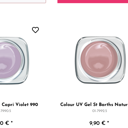
 Capri Violet 990
Colour UV Gel St Barths Natur
-7990.5
01-7992.5
90 € *
9,90 € *