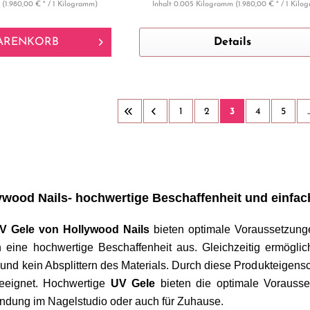
m
(1.980,00 € * / 1 Kilogramm)
Inhalt
0.005 Kilogramm
(1.980,00 € * / 1 Kil
ARENKORB
Details
1
2
3
4
5
..
ywood Nails- hochwertige Beschaffenheit und einfac
V Gele von Hollywood Nails
bieten optimale Voraussetzung
 eine hochwertige Beschaffenheit aus. Gleichzeitig ermöglich
und kein Absplittern des Materials. Durch diese Produkteigensc
geeignet. Hochwertige
UV Gele
bieten die optimale Vorausset
wendung im Nagelstudio oder auch für Zuhause.