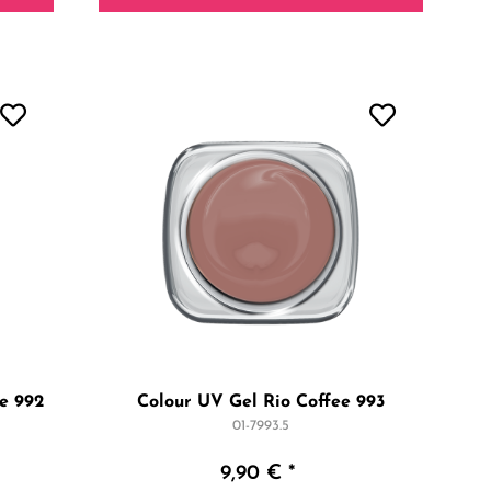
e 992
Colour UV Gel Rio Coffee 993
01-7993.5
9,90 € *