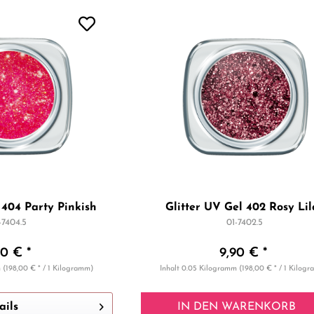
 404 Party Pinkish
Glitter UV Gel 402 Rosy Lil
-7404.5
01-7402.5
90 € *
9,90 € *
m
(198,00 € * / 1 Kilogramm)
Inhalt
0.05 Kilogramm
(198,00 € * / 1 Kilog
ails
IN DEN
WARENKORB