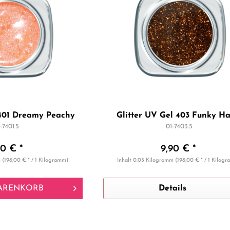
 401 Dreamy Peachy
Glitter UV Gel 403 Funky Ha
-7401.5
01-7403.5
90 € *
9,90 € *
m
(198,00 € * / 1 Kilogramm)
Inhalt
0.05 Kilogramm
(198,00 € * / 1 Kilog
ARENKORB
Details