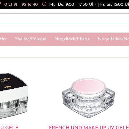
0 21 91 - 95 16 40
Mo.-Do. 9:00 - 17:30 Uhr | Fr. bis 15:00 U
tler
Shellac/Polygel
Nagellack/Pflege
Nagelfeilen/Na
U GELE
FRENCH UND MAKE-UP UV GELE