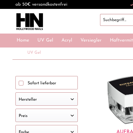
ab 50€ versandkostenfrei
Home
UV Gel
Acryl
Versiegler
Haftvermit
UV Gel
Sofort lieferbar
Hersteller
Cuccio
Preis
HOLLYWOOD NAILS
AUFBA
Farbe