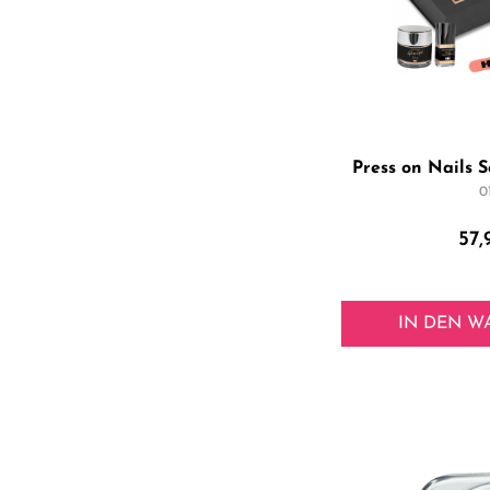
klar
& mehr
sand
gold
silber
taupe
aprikot
Press on Nails S
pastell
0
copper
schlamm
57,
türkis
rosegold
IN DEN
W