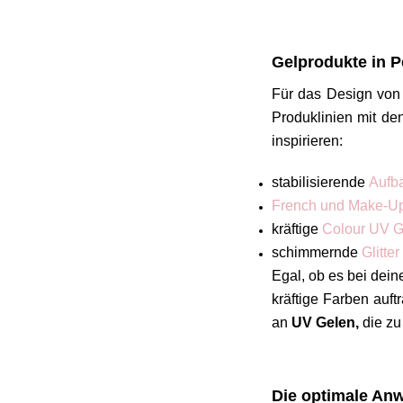
Gelprodukte in P
Für das Design vo
Produklinien mit de
inspirieren:
stabilisierende
Aufb
French und Make-U
kräftige
Colour UV 
schimmernde
Glitte
Egal, ob es bei dei
kräftige Farben auf
an
UV Gelen,
die zu
Die optimale Anw