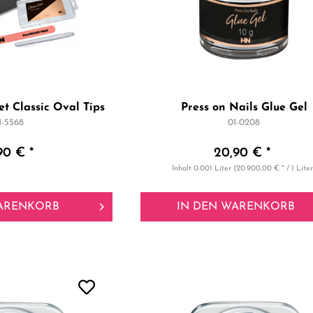
et Classic Oval Tips
Press on Nails Glue Gel
1-5568
01-0208
90 € *
20,90 € *
Inhalt
0.001 Liter
(20.900,00 € * / 1 Liter
ARENKORB
IN DEN
WARENKORB