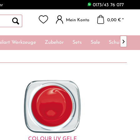
hr
0173/43 76 077
Mein Konto
0,00 € *

ilart Werkzeuge
Zubehör
Sets
Sale
Schulungen
COLOUR UV GELE