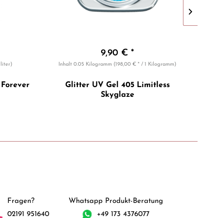
9,90 € *
iliter)
Inhalt
0.05 Kilogramm
(198,00 € * / 1 Kilogramm)
Inh
 Forever
Glitter UV Gel 405 Limitless
G
Skyglaze
Fragen?
Whatsapp Produkt-Beratung
02191 951640
+49 173 4376077