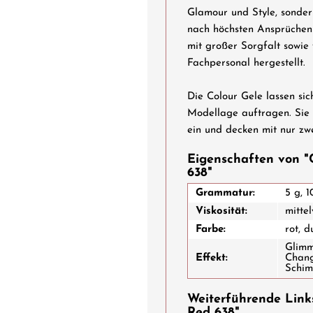
Glamour und Style, sonder
nach höchsten Ansprüchen 
mit großer Sorgfalt sowie
Fachpersonal hergestellt.
Die Colour Gele lassen sic
Modellage auftragen. Sie 
ein und decken mit nur zw
Eigenschaften von "
638"
Grammatur:
5 g, 1
Viskosität:
mittel
Farbe:
rot, d
Glimm
Effekt:
Chang
Schi
Weiterführende Links
Red 638"