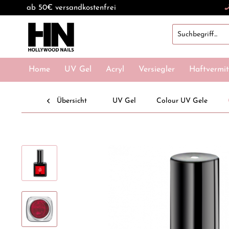
ab 50€ versandkostenfrei
Home
UV Gel
Acryl
Versiegler
Haftvermit
Übersicht
UV Gel
Colour UV Gele