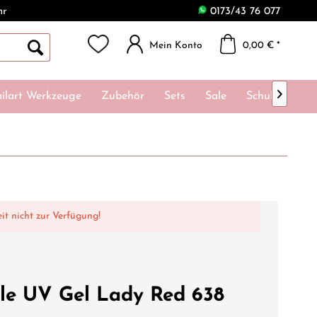
hr
0173/43 76 077
Mein Konto
0,00 € *

ilart Werkzeuge
Zubehör
Sets
Sale
Schulungen
eit nicht zur Verfügung!
tle UV Gel Lady Red 638