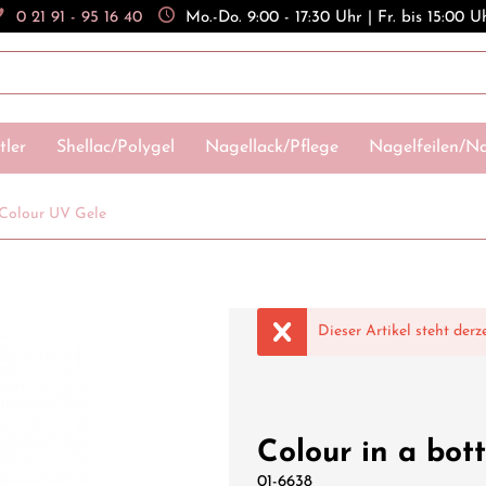
0 21 91 - 95 16 40
Mo.-Do. 9:00 - 17:30 Uhr | Fr. bis 15:00 U
tler
Shellac/Polygel
Nagellack/Pflege
Nagelfeilen/Na
Colour UV Gele
Dieser Artikel steht derz
Colour in a bot
01-6638