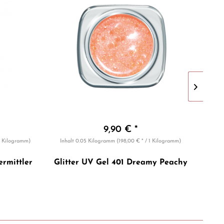
9,90 € *
 1 Kilogramm)
Inhalt
0.05 Kilogramm
(198,00 € * / 1 Kilogramm)
Inhal
rmittler
Glitter UV Gel 401 Dreamy Peachy
G