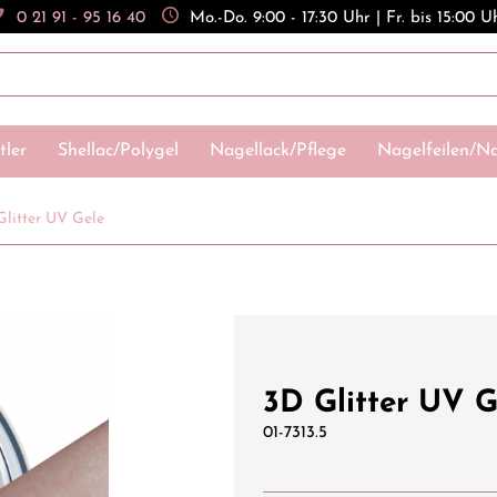
0 21 91 - 95 16 40
Mo.-Do. 9:00 - 17:30 Uhr | Fr. bis 15:00 U
tler
Shellac/Polygel
Nagellack/Pflege
Nagelfeilen/Na
Glitter UV Gele
3D Glitter UV G
01-7313.5