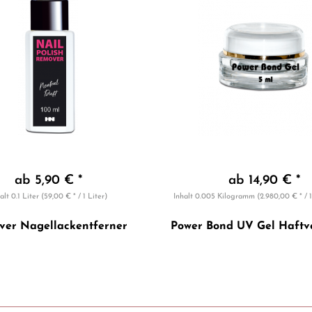
ab 5,90 € *
ab 14,90 € *
alt
0.1 Liter
(59,00 € * / 1 Liter)
Inhalt
0.005 Kilogramm
(2.980,00 € * /
er Nagellackentferner
Power Bond UV Gel Haftve