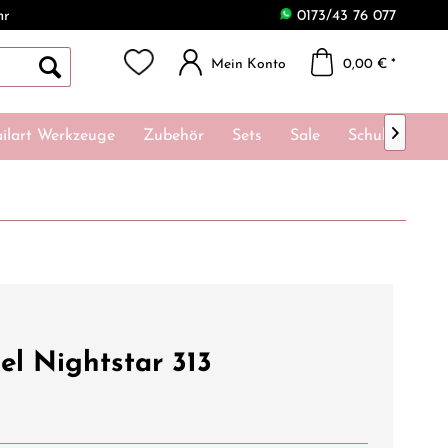
hr
0173/43 76 077
Mein Konto
0,00 € *

ilart Werkzeuge
Zubehör
Sets
Sale
Schulungen
el Nightstar 313