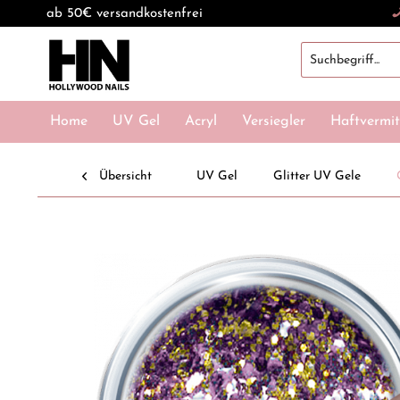
ab 50€ versandkostenfrei
Home
UV Gel
Acryl
Versiegler
Haftvermit
Übersicht
UV Gel
Glitter UV Gele