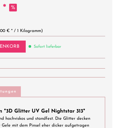
 *
,00 € * / 1 Kilogramm)
ENKORB
Sofort lieferbar
rtungen
 "3D Glitter UV Gel Nightstar 313"
nd hochviskos und standfest.
Die
Glitter decken
D Gele mit dem Pinsel eher dicker aufgetragen