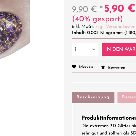
5,90 €
9,90 € *
(40% gespart)
inkl. MwSt.
zzgl. Versandkosten
Inhalt:
0.005 Kilogramm (1.180
IN DEN
WAR
Merken
Bewerten
Beschreibung
Bewe
Produktinformationen
Die extremen 3D Glitter si
sehr gut und sollten als 3