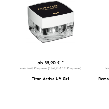
ab 35,90 € *
Inhalt
0.015 Kilogramm
(2.393,33 € * / 1 Kilogramm)
Inh
Titan Active UV Gel
Remov