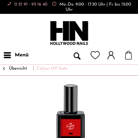
0 21 91 - 95 16 40
Mo.-Do. 9:00 - 17:30 Uhr | Fr. bis 15:00
Uhr
Menü
Übersicht
Colour UV Gele