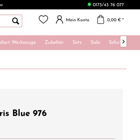
hr
0173/43 76 077
Mein Konto
0,00 € *

ilart Werkzeuge
Zubehör
Sets
Sale
Schulungen
ris Blue 976