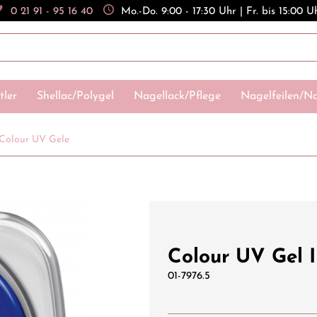
0 21 91 - 95 16 40
Mo.-Do. 9:00 - 17:30 Uhr | Fr. bis 15:00 U
tler
Shellac/Polygel
Nagellack/Pflege
Nagelfeilen/Na
Colour UV Gele
Colour UV Gel I
01-7976.5