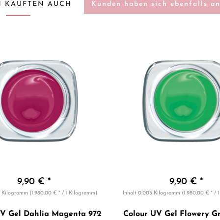
 KAUFTEN AUCH
Kunden haben sich ebenfalls a
9,90 € *
9,90 € *
5 Kilogramm
(1.980,00 € * / 1 Kilogramm)
Inhalt
0.005 Kilogramm
(1.980,00 € * /
UV Gel Dahlia Magenta 972
Colour UV Gel Flowery G