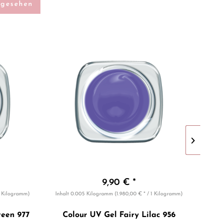
ngesehen
9,90 € *
 1 Kilogramm)
Inhalt
0.005 Kilogramm
(1.980,00 € * / 1 Kilogramm)
Inhal
reen 977
Colour UV Gel Fairy Lilac 956
C