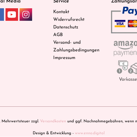
ial Media
Service
Zahlungsar
Kontakt
Widerrufsrecht
Datenschutz
AGB
Versand- und
Zahlungsbedingungen
Impressum
zl. Mehrwertsteuer zzgl.
Versandkosten
und ggf. Nachnahmegebühren, wenn ni
Design & Entwicklung -
www.enno.digital