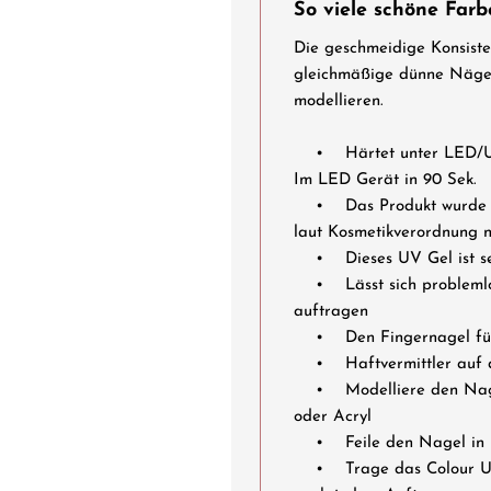
So viele schöne Farb
Die geschmeidige Konsiste
gleichmäßige dünne Nägel
modellieren.
• Härtet unter LED/UVA 
Im LED Gerät in 90 Sek.
• Das Produkt wurde in 
laut Kosmetikverordnung no
• Dieses UV Gel ist sel
• Lässt sich problemlo
auftragen
• Den Fingernagel für 
• Haftvermittler auf d
• Modelliere den Nagel
oder Acryl
• Feile den Nagel in 
• Trage das Colour UV G