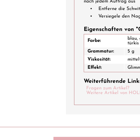
nach jedem Auftrag aus
• Entferne die Schwitz
• Versiegele den Nagel 
Eigenschaften von "C
blau, 
Farbe:
türkis
Grammatur:
5 g
Viskosität:
mittel
Effekt:
Glim
Weiterführende Links
Fragen zum Artikel?
Weitere Artikel von 