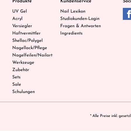
Produkte
Kundenservice
Soc
UV Gel
Nail Lexikon
Acryl
Studiokunden-Login
Versiegler
Fragen & Antworten
Haftvermittler
Ingredients
Shellac/Polygel
Nagellack/Pflege
Nagelfeilen/Nailart
Werkzeuge
Zubehör
Sets
Sale
Schulungen
* Alle Preise inkl. geset