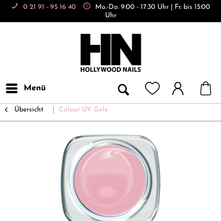
0 21 91 - 95 16 40
Mo.-Do. 9:00 - 17:30 Uhr | Fr. bis 15:00
Uhr
Menü
Übersicht
Colour UV Gele