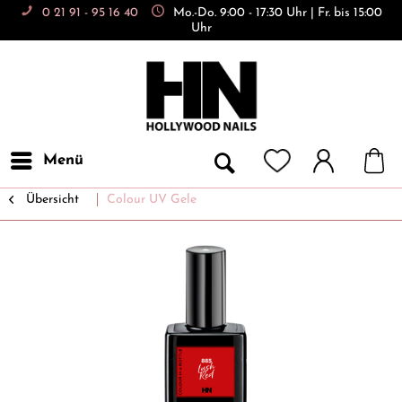
0 21 91 - 95 16 40
Mo.-Do. 9:00 - 17:30 Uhr | Fr. bis 15:00
Uhr
Menü
Übersicht
Colour UV Gele