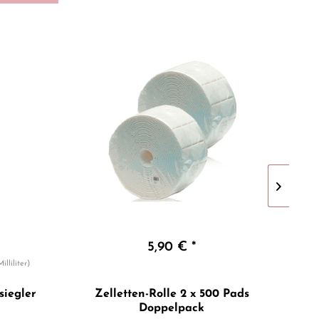
5,90 € *
illiliter)
Inhal
siegler
Zelletten-Rolle 2 x 500 Pads
Ult
Doppelpack