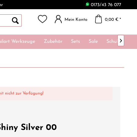
hr
0173/43 76 077
Mein Konto
0,00 € *

ilart Werkzeuge
Zubehör
Sets
Sale
Schulungen
eit nicht zur Verfügung!
Shiny Silver 00