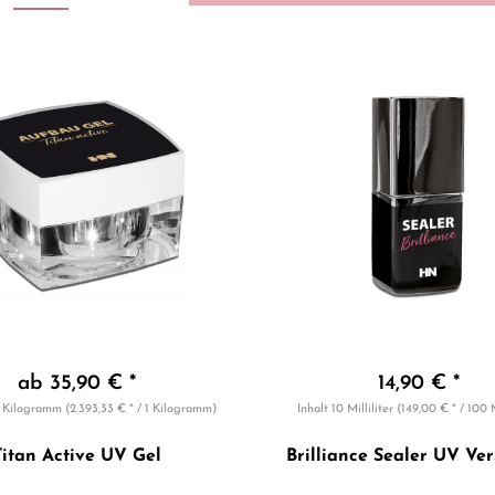
ab 35,90 € *
14,90 € *
5 Kilogramm
(2.393,33 € * / 1 Kilogramm)
Inhalt
10 Milliliter
(149,00 € * / 100 M
Titan Active UV Gel
Brilliance Sealer UV Ver