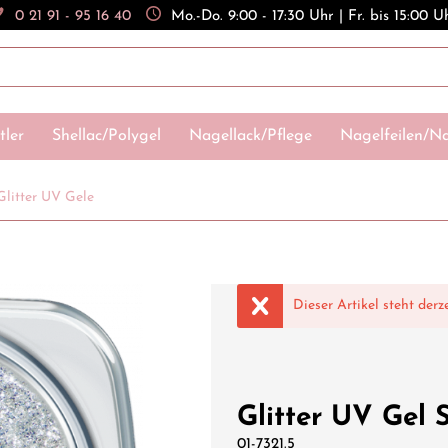
0 21 91 - 95 16 40
Mo.-Do. 9:00 - 17:30 Uhr | Fr. bis 15:00 U
tler
Shellac/Polygel
Nagellack/Pflege
Nagelfeilen/Na
Glitter UV Gele
Dieser Artikel steht derz
Glitter UV Gel 
01-7321.5