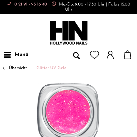
0 21 91 - 95 16 40
Mo.-Do. 9:00 - 17:30 Uhr | Fr. bis 15:00
Uhr
Menü
Übersicht
Glitter UV Gele