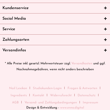
Kundenservice
Social Media
Service
Zahlungsarten
Versandinfos
* Alle Preise inkl. gesetzl. Mehrwertsteuer zzgl.
Versandkosten
und ggf.
Nachnahmegebühren, wenn nicht anders beschrieben
Nail Lexikon
Studiokunden-Login
Fragen & Antworten
Ingredients
Kontakt
Widerrufsrecht
Datenschutz
AGB
Versand- und Zahlungsbedingungen
Impressum
Design & Entwicklung -
www.enno.digital