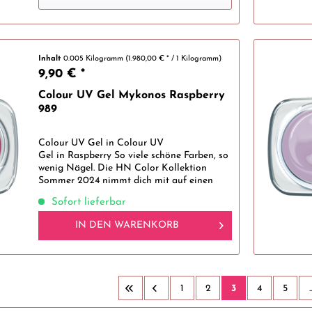
Inhalt
0.005 Kilogramm
(1.980,00 € * / 1 Kilogramm)
9,90 € *
Colour UV Gel Mykonos Raspberry
989
Colour UV Gel in Colour UV
Gel in Raspberry So viele schöne Farben, so
wenig Nägel. Die HN Color Kollektion
Sommer 2024 nimmt dich mit auf einen
Trip rund um die Welt. Inspiriert von
Sofort lieferbar
wundervollen Orten rund um den Globus
tauchst du ein...
IN DEN
WARENKORB
1
2
3
4
5
..