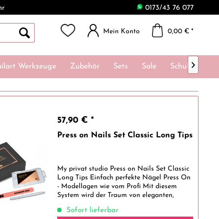
hr
0173/43 76 077
Mein Konto
0,00 € *

ilart Werkzeuge
Zubehör
Sets
Sale
Schulungen
57,90 € *
Press on Nails Set Classic Long Tips
My privat studio Press on Nails Set Classic
Long Tips Einfach perfekte Nägel Press On
- Modellagen wie vom Profi Mit diesem
System wird der Traum von eleganten,
identisch aussehenden Nägeln wahr. Das
Sofort lieferbar
Glue Gel ist unter dem Tip und nur...