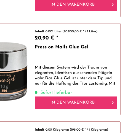
IN DEN
WARENKORB
Inhalt
0.001 Liter
(20.900,00 € * / 1 Liter)
20,90 € *
Press on Nails Glue Gel
Mit diesem System wird der Traum von
eleganten, identisch aussehenden Nägeln
wahr. Das Glue Gel ist unter dem Tip und
nur für die Haftung des Tips zuständig. Mit
seiner einzigartigen Textur, die wie
Sofort lieferbar
Knetmasse ist, bleibt das Glue Gel an...
IN DEN
WARENKORB
Inhalt
0.05 Kilogramm
(198,00 € * / 1 Kilogramm)