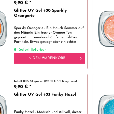
9,90 € *
Glitter UV Gel 400 Sparkly
Orangerie
Sparkly Orangerie - Ein Hauch Sommer auf
den Nägeln. Ein frecher Orange Ton
gepaart mit wunderschön feinen Glitzer
Partikeln. Etwas gewagt aber ein echtes
Muss für die wärmere Jahreszeit. Tolle
Sofort lieferbar
Glitter hohe Qualität, sehr gut zu...
IN DEN
WARENKORB
Inhalt
0.05 Kilogramm
(198,00 € * / 1 Kilogramm)
9,90 € *
Glitter UV Gel 403 Funky Hazel
Funky Hazel - Modisch und stillvoll, dieser