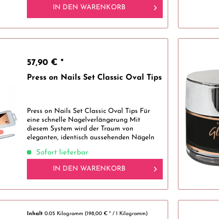
IN DEN
WARENKORB
57,90 € *
Press on Nails Set Classic Oval Tips
Press on Nails Set Classic Oval Tips Für
eine schnelle Nagelverlängerung Mit
diesem System wird der Traum von
eleganten, identisch aussehenden Nägeln
wahr. Das Glue Gel ist unter dem Tip und
Sofort lieferbar
nur für die Haftung des Tips zuständig. Mit...
IN DEN
WARENKORB
Inhalt
0.05 Kilogramm
(198,00 € * / 1 Kilogramm)