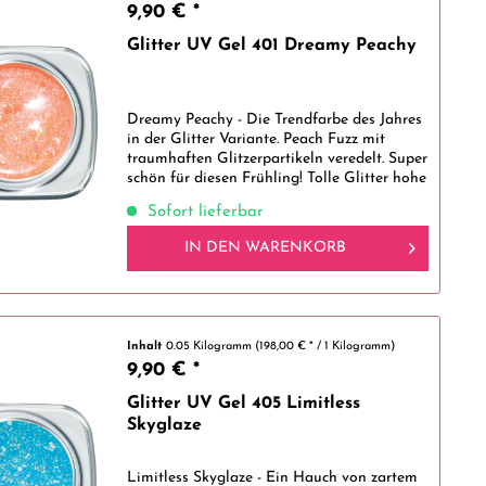
9,90 € *
Glitter UV Gel 401 Dreamy Peachy
Dreamy Peachy - Die Trendfarbe des Jahres
in der Glitter Variante. Peach Fuzz mit
traumhaften Glitzerpartikeln veredelt. Super
schön für diesen Frühling! Tolle Glitter hohe
Qualität, sehr gut zu verarbeiten Die
Sofort lieferbar
lichthärtenden Glitter UV...
IN DEN
WARENKORB
Inhalt
0.05 Kilogramm
(198,00 € * / 1 Kilogramm)
9,90 € *
Glitter UV Gel 405 Limitless
Skyglaze
Limitless Skyglaze - Ein Hauch von zartem