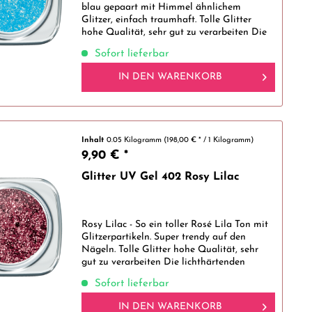
blau gepaart mit Himmel ähnlichem
Glitzer, einfach traumhaft. Tolle Glitter
hohe Qualität, sehr gut zu verarbeiten Die
lichthärtenden Glitter UV Gele überzeugen
Sofort lieferbar
nicht nur mit der glamourösen...
IN DEN
WARENKORB
Inhalt
0.05 Kilogramm
(198,00 € * / 1 Kilogramm)
9,90 € *
Glitter UV Gel 402 Rosy Lilac
Rosy Lilac - So ein toller Rosé Lila Ton mit
Glitzerpartikeln. Super trendy auf den
Nägeln. Tolle Glitter hohe Qualität, sehr
gut zu verarbeiten Die lichthärtenden
Glitter UV Gele überzeugen nicht nur mit
Sofort lieferbar
der glamourösen Optik, sondern...
IN DEN
WARENKORB