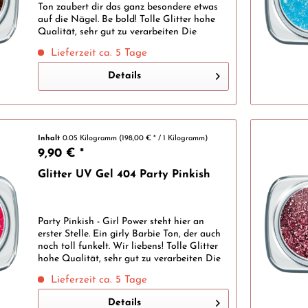
Ton zaubert dir das ganz besondere etwas
auf die Nägel. Be bold! Tolle Glitter hohe
Qualität, sehr gut zu verarbeiten Die
lichthärtenden Glitter UV Gele überzeugen
Lieferzeit ca. 5 Tage
nicht nur mit der glamourösen...
Details
Inhalt
0.05 Kilogramm
(198,00 € * / 1 Kilogramm)
9,90 € *
Glitter UV Gel 404 Party Pinkish
Party Pinkish - Girl Power steht hier an
erster Stelle. Ein girly Barbie Ton, der auch
noch toll funkelt. Wir liebens! Tolle Glitter
hohe Qualität, sehr gut zu verarbeiten Die
lichthärtenden Glitter UV Gele überzeugen
Lieferzeit ca. 5 Tage
nicht nur mit der...
Details