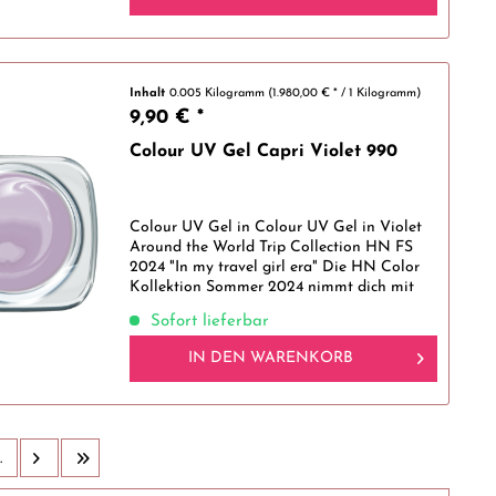
Inhalt
0.005 Kilogramm
(1.980,00 € * / 1 Kilogramm)
9,90 € *
Colour UV Gel Capri Violet 990
Colour UV Gel in Colour UV Gel in Violet
Around the World Trip Collection HN FS
2024 "In my travel girl era" Die HN Color
Kollektion Sommer 2024 nimmt dich mit
auf einen Trip rund um die Welt. Inspiriert
Sofort lieferbar
von wundervollen Orten rund um...
IN DEN
WARENKORB
.