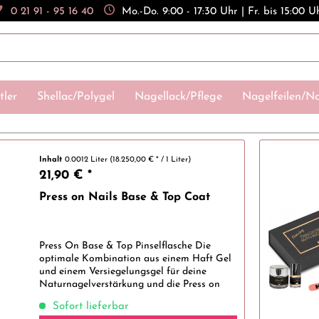
0 21 91 - 95 16 40
Mo.-Do. 9:00 - 17:30 Uhr | Fr. bis 15:00 U
tler
Shellac/Polygel
Nagellack/Pflege
Nagelfeilen/Na
Inhalt
0.0012 Liter
(18.250,00 € * / 1 Liter)
21,90 € *
Press on Nails Base & Top Coat
Press On Base & Top Pinselflasche Die
optimale Kombination aus einem Haft Gel
und einem Versiegelungsgel für deine
Naturnagelverstärkung und die Press on
Tips.
Sofort lieferbar