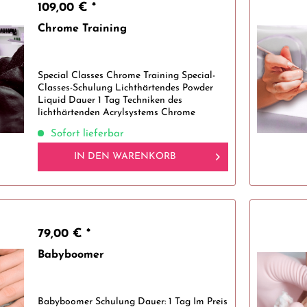
109,00 € *
Chrome Training
Special Classes Chrome Training Special-
Classes-Schulung Lichthärtendes Powder
Liquid Dauer 1 Tag Techniken des
lichthärtenden Acrylsystems Chrome
acrylight Seminarinhalte • Besonderheiten
Sofort lieferbar
des lichthärtenden Powder Liquid •
Vorbereitung...
IN DEN
WARENKORB
79,00 € *
Babyboomer
Babyboomer Schulung Dauer: 1 Tag Im Preis