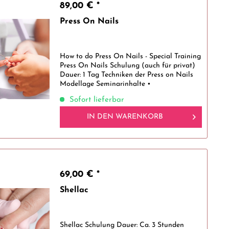
89,00 € *
Press On Nails
How to do Press On Nails - Special Training
Press On Nails Schulung (auch für privat)
Dauer: 1 Tag Techniken der Press on Nails
Modellage Seminarinhalte •
Besonderheiten des Press on Nails System •
Sofort lieferbar
Vorbereitung der Nägel • Verarbeitung...
IN DEN
WARENKORB
69,00 € *
Shellac
Shellac Schulung Dauer: Ca. 3 Stunden