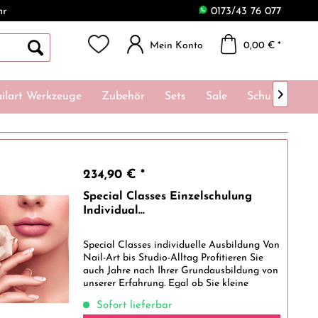
hr
0173/43 76 077
Mein Konto
0,00 € *

ilart Werkzeuge
Zubehör
Sets
Sale
Schulungen
234,90 € *
Special Classes Einzelschulung
Individual...
Special Classes individuelle Ausbildung Von
Nail-Art bis Studio-Alltag Profitieren Sie
auch Jahre nach Ihrer Grundausbildung von
unserer Erfahrung. Egal ob Sie kleine
Herausforderungen, wie eine schöne
Sofort lieferbar
einfache Nail-Art oder größere...