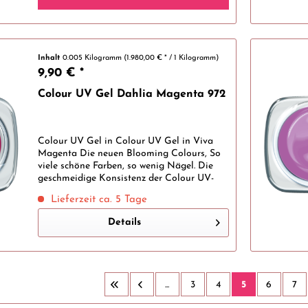
Inhalt
0.005 Kilogramm
(1.980,00 € * / 1 Kilogramm)
9,90 € *
Colour UV Gel Dahlia Magenta 972
Colour UV Gel in Colour UV Gel in Viva
Magenta Die neuen Blooming Colours, So
viele schöne Farben, so wenig Nägel. Die
geschmeidige Konsistenz der Colour UV-
Gele macht es dir leicht, gleichmäßige
Lieferzeit ca. 5 Tage
dünne Nägel mit schöner Farbgebung für...
Details
...
3
4
5
6
7