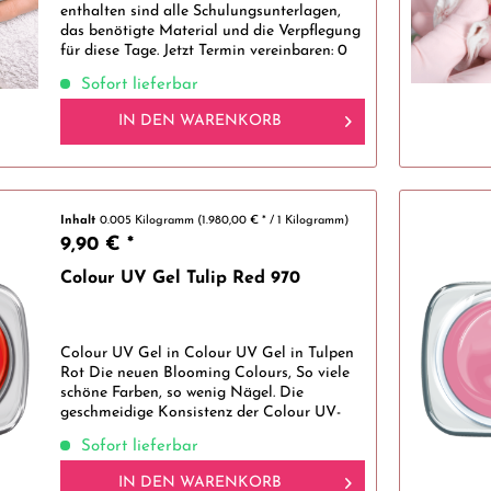
enthalten sind alle Schulungsunterlagen,
das benötigte Material und die Verpflegung
für diese Tage. Jetzt Termin vereinbaren: 0
21 91 / 95 16 40
Sofort lieferbar
IN DEN
WARENKORB
Inhalt
0.005 Kilogramm
(1.980,00 € * / 1 Kilogramm)
9,90 € *
Colour UV Gel Tulip Red 970
Colour UV Gel in Colour UV Gel in Tulpen
Rot Die neuen Blooming Colours, So viele
schöne Farben, so wenig Nägel. Die
geschmeidige Konsistenz der Colour UV-
Gele macht es dir leicht, gleichmäßige
Sofort lieferbar
dünne Nägel mit schöner Farbgebung für...
IN DEN
WARENKORB