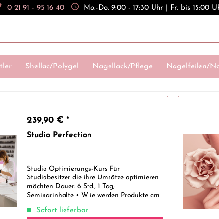
0 21 91 - 95 16 40
Mo.-Do. 9:00 - 17:30 Uhr | Fr. bis 15:00 U
tler
Shellac/Polygel
Nagellack/Pflege
Nagelfeilen/Na
239,90 € *
Studio Perfection
Studio Optimierungs-Kurs Für
Studiobesitzer die ihre Umsätze optimieren
möchten Dauer: 6 Std., 1 Tag;
Seminarinhalte • W ie werden Produkte am
Besten angewendet • Preislisten erstellen im
Sofort lieferbar
Fingernagelstudio • Kalkulation im