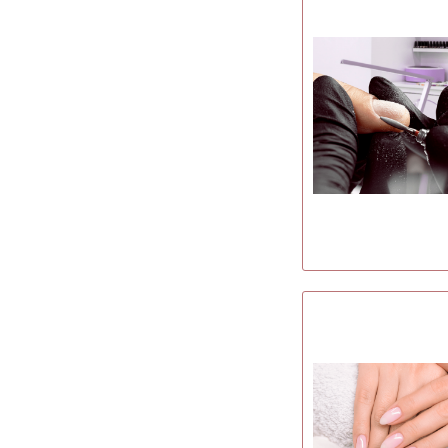
gold
& mehr
silber
taupe
aprikot
pastell
copper
changiert
schlamm
türkis
rosegold
hellblau