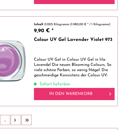
Inhalt
0.005 Kilogramm
(1.980,00 € * / 1 Kilogramm)
9,90 € *
Colour UV Gel Lavender Violet 973
Colour UV Gel in Colour UV Gel in lila
Lavendel Die neuen Blooming Colours, So
viele schöne Farben, so wenig Nägel. Die
geschmeidige Konsistenz der Colour UV-
Gele macht es dir leicht, gleichmäßige
Sofort lieferbar
dünne Nägel mit schöner Farbgebung für...
IN DEN
WARENKORB
...