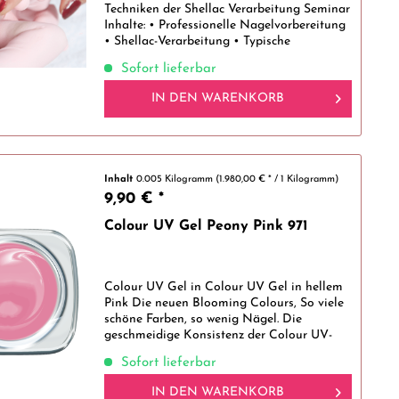
Techniken der Shellac Verarbeitung Seminar
Inhalte: • Professionelle Nagelvorbereitung
• Shellac-Verarbeitung • Typische
Anfängerfehler und wie man sie vermeidet •
Sofort lieferbar
Refill • Hygiene im...
IN DEN
WARENKORB
Inhalt
0.005 Kilogramm
(1.980,00 € * / 1 Kilogramm)
9,90 € *
Colour UV Gel Peony Pink 971
Colour UV Gel in Colour UV Gel in hellem
Pink Die neuen Blooming Colours, So viele
schöne Farben, so wenig Nägel. Die
geschmeidige Konsistenz der Colour UV-
Gele macht es dir leicht, gleichmäßige
Sofort lieferbar
dünne Nägel mit schöner Farbgebung für...
IN DEN
WARENKORB