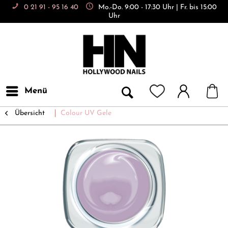
0 21 91 - 95 16 40
Mo.-Do. 9:00 - 17:30 Uhr | Fr. bis 15:00
Uhr
Menü
Übersicht
Colour UV Gele