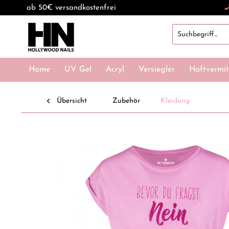
ab 50€ versandkostenfrei
Home
UV Gel
Acryl
Versiegler
Haftvermit
Übersicht
Zubehör
Kleidung