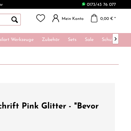
hr
0173/43 76 077
Mein Konto
0,00 € *

ilart Werkzeuge
Zubehör
Sets
Sale
Schulungen
chrift Pink Glitter - "Bevor