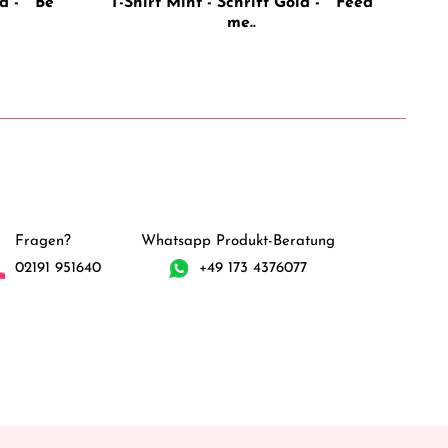
d - " Be
T-Shirt Mint - Schrift Gold - " Feed
T-S
me..
Fragen?
Whatsapp Produkt-Beratung
02191 951640
+49 173 4376077