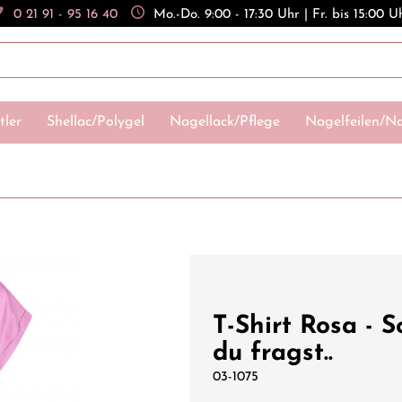
0 21 91 - 95 16 40
Mo.-Do. 9:00 - 17:30 Uhr | Fr. bis 15:00 U
tler
Shellac/Polygel
Nagellack/Pflege
Nagelfeilen/Na
T-Shirt Rosa - S
du fragst..
03-1075