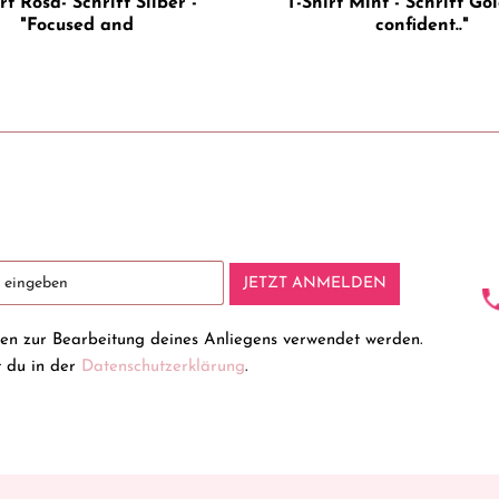
rt Rosa- Schrift Silber -
T-Shirt Mint - Schrift Gol
"Focused and
confident.."
JETZT ANMELDEN
ten zur Bearbeitung deines Anliegens verwendet werden.
t du in der
Datenschutzerklärung
.