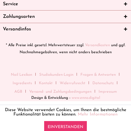
Service
Zahlungsarten
Versandinfos
* Alle Preise inkl. gesetzl. Mehrwertsteuer zzgl.
Versandkosten
und ggf.
Nachnahmegebühren, wenn nicht anders beschrieben
Nail Lexikon
Studiokunden-Login
Fragen & Antworten
Ingredients
Kontakt
Widerrufsrecht
Datenschutz
AGB
Versand- und Zahlungsbedingungen
Impressum
Design & Entwicklung -
www.enno.digital
Diese Website verwendet Cookies, um Ihnen die bestmögliche
Funktionalität bieten zu können.
Mehr Informationen
EINVERSTANDEN