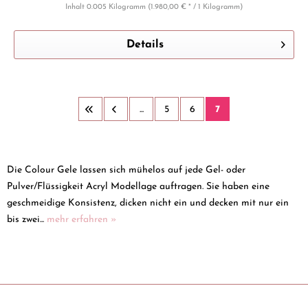
Inhalt
0.005 Kilogramm
(1.980,00 € * / 1 Kilogramm)
Details
...
5
6
7
Die Colour Gele lassen sich mühelos auf jede Gel- oder
Pulver/Flüssigkeit Acryl Modellage auftragen. Sie haben eine
geschmeidige Konsistenz, dicken nicht ein und decken mit nur ein
bis zwei...
mehr erfahren »