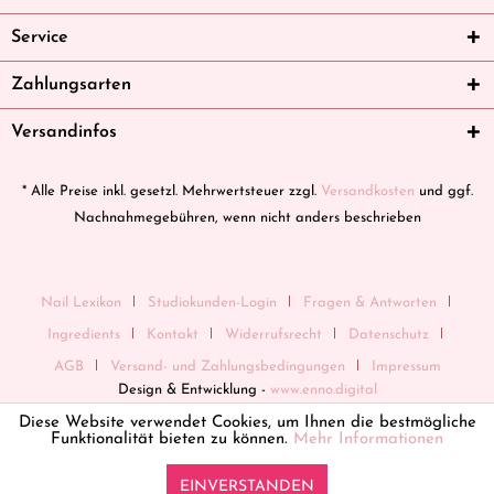
Service
Zahlungsarten
Versandinfos
* Alle Preise inkl. gesetzl. Mehrwertsteuer zzgl.
Versandkosten
und ggf.
Nachnahmegebühren, wenn nicht anders beschrieben
Nail Lexikon
Studiokunden-Login
Fragen & Antworten
Ingredients
Kontakt
Widerrufsrecht
Datenschutz
AGB
Versand- und Zahlungsbedingungen
Impressum
Design & Entwicklung -
www.enno.digital
Diese Website verwendet Cookies, um Ihnen die bestmögliche
Funktionalität bieten zu können.
Mehr Informationen
EINVERSTANDEN