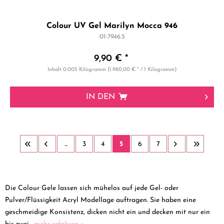
Colour UV Gel Marilyn Mocca 946
01-7946.5
9,90 € *
Inhalt
0.005 Kilogramm
(1.980,00 € * / 1 Kilogramm)
IN DEN
...
3
4
5
6
7
Die Colour Gele lassen sich mühelos auf jede Gel- oder
Pulver/Flüssigkeit Acryl Modellage auftragen. Sie haben eine
geschmeidige Konsistenz, dicken nicht ein und decken mit nur ein