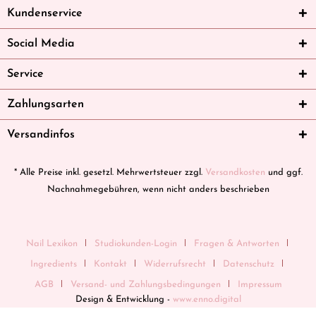
Kundenservice
Social Media
Service
Zahlungsarten
Versandinfos
* Alle Preise inkl. gesetzl. Mehrwertsteuer zzgl.
Versandkosten
und ggf.
Nachnahmegebühren, wenn nicht anders beschrieben
Nail Lexikon
Studiokunden-Login
Fragen & Antworten
Ingredients
Kontakt
Widerrufsrecht
Datenschutz
AGB
Versand- und Zahlungsbedingungen
Impressum
Design & Entwicklung -
www.enno.digital